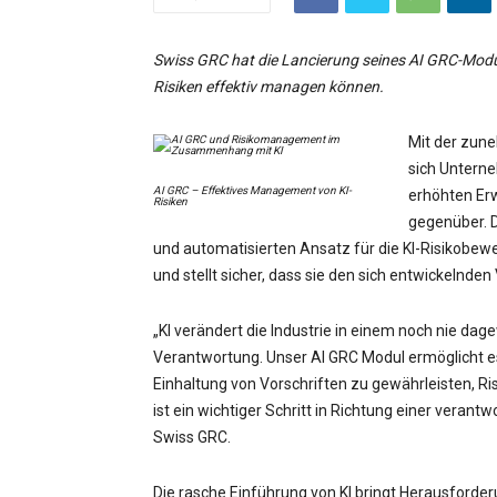
Swiss GRC hat die Lancierung seines AI GRC-Modu
Risiken effektiv managen können.
Mit der zune
sich Untern
AI GRC – Effektives Management von KI-
erhöhten Erw
Risiken
gegenüber. D
und automatisierten Ansatz für die KI-Risikob
und stellt sicher, dass sie den sich entwickelnde
„KI verändert die Industrie in einem noch nie d
Verantwortung. Unser AI GRC Modul ermöglicht es
Einhaltung von Vorschriften zu gewährleisten, R
ist ein wichtiger Schritt in Richtung einer veran
Swiss GRC.
Die rasche Einführung von KI bringt Herausford