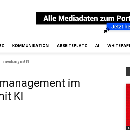
RZ
KOMMUNIKATION
ARBEITSPLATZ
AI
WHITEPAP
ammenhang mit KI
komanagement im
t KI
A