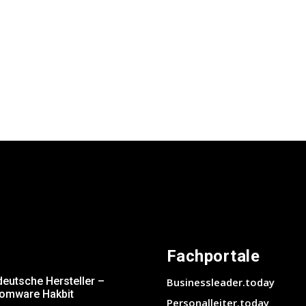
Fachportale
deutsche Hersteller –
Businessleader.today
somware Hakbit
Personalleiter.today