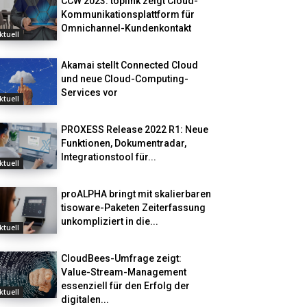
CCW 2023: toplink zeigt Cloud-
Kommunikationsplattform für
Omnichannel-Kundenkontakt
ktuell
Akamai stellt Connected Cloud
und neue Cloud-Computing-
Services vor
ktuell
PROXESS Release 2022 R1: Neue
Funktionen, Dokumentradar,
Integrationstool für...
ktuell
proALPHA bringt mit skalierbaren
tisoware-Paketen Zeiterfassung
unkompliziert in die...
ktuell
CloudBees-Umfrage zeigt:
Value-Stream-Management
essenziell für den Erfolg der
ktuell
digitalen...