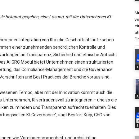
Mü
ls bekannt gegeben, eine Lösung, mit der Unternehmen KI-
ve
ei
at
Fi
hmenden Integration von KI in die Geschäftsabläufe sehen
ehmen einer zunehmenden behördlichen Kontrolle und
artungen an Transparenz, Sicherheit und ethische Aufsicht
as AI GRC Modul bietet Unternehmen einen strukturierten
T
ewertung, das Compliance-Management und die Governance
n Vorschriften und Best Practices der Branche voraus sind.
agewesenen Tempo, aber mit der Innovation kommt auch die
A
 Unternehmen, KI vertrauensvoll zu integrieren – und so die
isiken zu mindern und Transparenz aufrechtzuerhalten. Dies
twortungsvollen KI-Governance“, sagt Besfort Kuqi, CEO von
T
erungen wie Voreingenommenheit, undurchsichtige