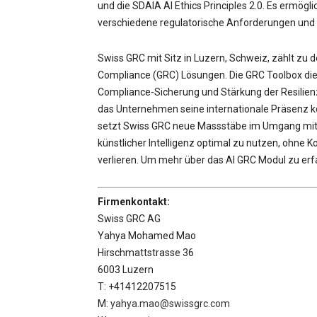
und die SDAIA AI Ethics Principles 2.0. Es ermö
verschiedene regulatorische Anforderungen und 
Swiss GRC mit Sitz in Luzern, Schweiz, zählt zu 
Compliance (GRC) Lösungen. Die GRC Toolbox die
Compliance-Sicherung und Stärkung der Resilienz
das Unternehmen seine internationale Präsenz kon
setzt Swiss GRC neue Massstäbe im Umgang mit 
künstlicher Intelligenz optimal zu nutzen, ohne 
verlieren. Um mehr über das AI GRC Modul zu erf
Firmenkontakt:
Swiss GRC AG
Yahya Mohamed Mao
Hirschmattstrasse 36
6003 Luzern
T: +41412207515
M:
yahya.mao@swissgrc.com