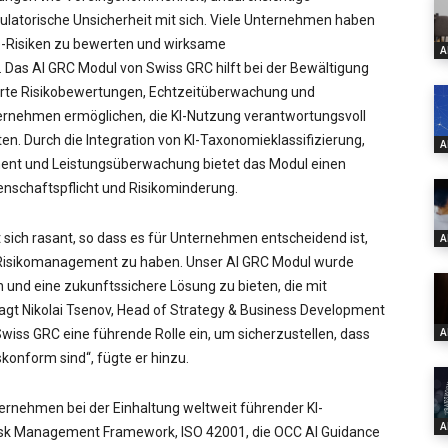
gulatorische Unsicherheit mit sich. Viele Unternehmen haben
e-Risiken zu bewerten und wirksame
A
s AI GRC Modul von Swiss GRC hilft bei der Bewältigung
erte Risikobewertungen, Echtzeitüberwachung und
nternehmen ermöglichen, die KI-Nutzung verantwortungsvoll
ten. Durch die Integration von KI-Taxonomieklassifizierung,
A
nt und Leistungsüberwachung bietet das Modul einen
schaftspflicht und Risikominderung.
 sich rasant, so dass es für Unternehmen entscheidend ist,
A
d Risikomanagement zu haben. Unser AI GRC Modul wurde
 und eine zukunftssichere Lösung zu bieten, die mit
agt Nikolai Tsenov, Head of Strategy & Business Development
A
iss GRC eine führende Rolle ein, um sicherzustellen, dass
konform sind“, fügte er hinzu.
rnehmen bei der Einhaltung weltweit führender KI-
A
 Risk Management Framework, ISO 42001, die OCC AI Guidance