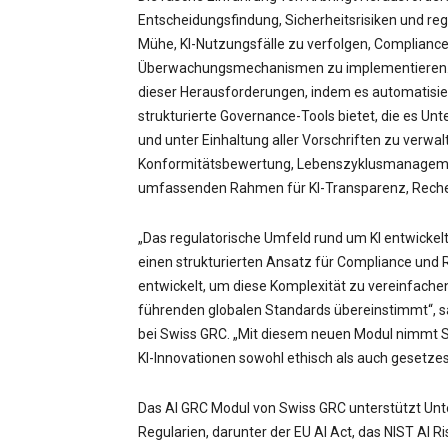
Entscheidungsfindung, Sicherheitsrisiken und re
Mühe, KI-Nutzungsfälle zu verfolgen, Complianc
Überwachungsmechanismen zu implementieren. Da
dieser Herausforderungen, indem es automatisi
strukturierte Governance-Tools bietet, die es U
und unter Einhaltung aller Vorschriften zu verwal
Konformitätsbewertung, Lebenszyklusmanageme
umfassenden Rahmen für KI-Transparenz, Rechen
„Das regulatorische Umfeld rund um KI entwickelt
einen strukturierten Ansatz für Compliance un
entwickelt, um diese Komplexität zu vereinfachen
führenden globalen Standards übereinstimmt“, s
bei Swiss GRC. „Mit diesem neuen Modul nimmt Sw
KI-Innovationen sowohl ethisch als auch gesetzes
Das AI GRC Modul von Swiss GRC unterstützt Unte
Regularien, darunter der EU AI Act, das NIST AI