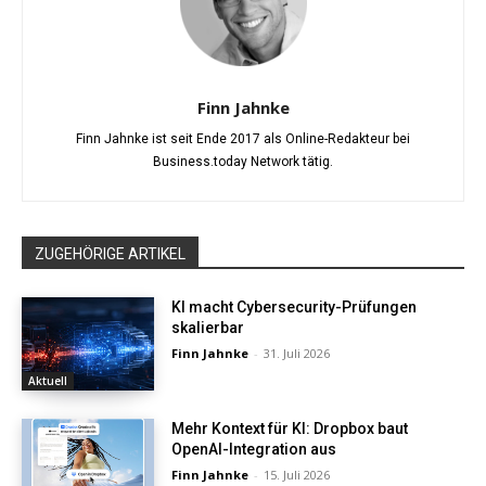
Finn Jahnke
Finn Jahnke ist seit Ende 2017 als Online-Redakteur bei
Business.today Network tätig.
ZUGEHÖRIGE ARTIKEL
KI macht Cybersecurity-Prüfungen
skalierbar
Finn Jahnke
-
31. Juli 2026
Aktuell
Mehr Kontext für KI: Dropbox baut
OpenAI-Integration aus
Finn Jahnke
-
15. Juli 2026