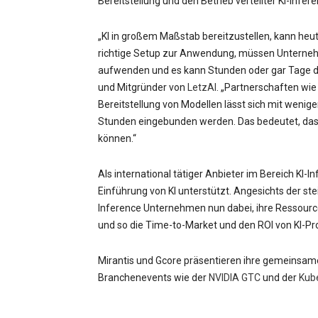
Bereitstellung und den Betrieb verteilter KI-Infe
„KI in großem Maßstab bereitzustellen, kann heu
richtige Setup zur Anwendung, müssen Unternehm
aufwenden und es kann Stunden oder gar Tage dau
und Mitgründer von
LetzAI
. „Partnerschaften wie
Bereitstellung von Modellen lässt sich mit wenig
Stunden eingebunden werden. Das bedeutet, dass 
können.“
Als international tätiger Anbieter im Bereich KI-
Einführung von KI unterstützt. Angesichts der st
Inference Unternehmen nun dabei, ihre Ressourcen
und so die Time-to-Market und den ROI von KI-Pr
Mirantis und Gcore präsentieren ihre gemeinsam
Branchenevents wie der
NVIDIA GTC
und der
Kub