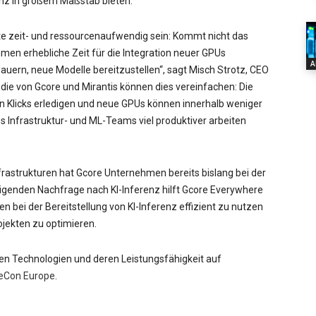
renz in großem Maßstab bieten.“
te zeit- und ressourcenaufwendig sein: Kommt nicht das
en erhebliche Zeit für die Integration neuer GPUs
A
ern, neue Modelle bereitzustellen“, sagt Misch Strotz, CEO
 die von Gcore und Mirantis können dies vereinfachen: Die
en Klicks erledigen und neue GPUs können innerhalb weniger
Infrastruktur- und ML-Teams viel produktiver arbeiten
Infrastrukturen hat Gcore Unternehmen bereits bislang bei der
eigenden Nachfrage nach KI-Inferenz hilft Gcore Everywhere
 bei der Bereitstellung von KI-Inferenz effizient zu nutzen
ojekten zu optimieren.
en Technologien und deren Leistungsfähigkeit auf
eCon Europe
.