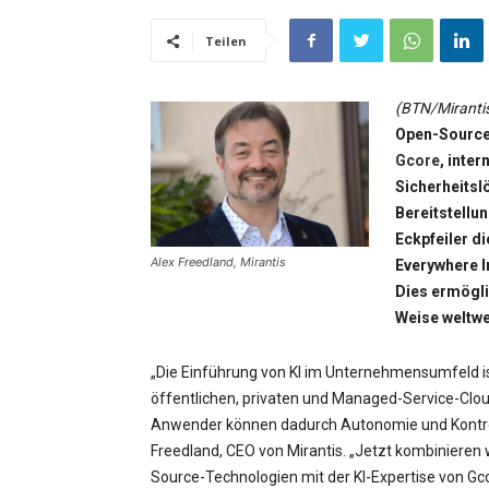
Teilen
(BTN/Miranti
Open-Source-
Gcore
, inter
Sicherheitsl
Bereitstellu
Eckpfeiler d
Alex Freedland, Mirantis
Everywhere I
Dies ermögli
Weise weltwei
„Die Einführung von KI im Unternehmensumfeld is
öffentlichen, privaten und Managed-Service-Clou
Anwender können dadurch Autonomie und Kontrolle
Freedland, CEO von Mirantis. „Jetzt kombiniere
Source-Technologien mit der KI-Expertise von Gco