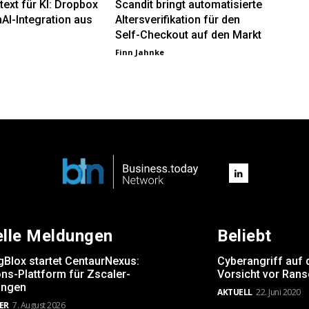
ext für KI: Dropbox
Scandit bringt automatisierte
AI-Integration aus
Altersverifikation für den
Self-Checkout auf den Markt
Finn Jahnke
elle Meldungen
Beliebt
gBlox startet CentaurNexus:
Cyberangriff auf 
ns-Plattform für Zscaler-
Vorsicht vor Ran
ngen
AKTUELL
22. Juni 2020
ER
7. August 2026