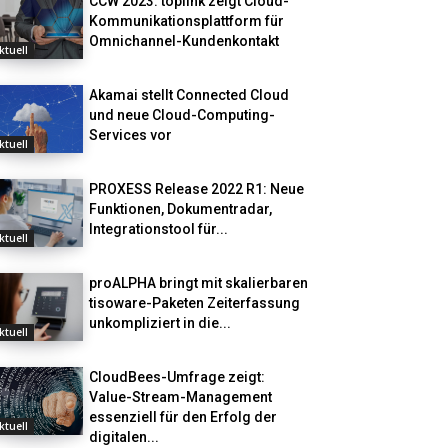
CCW 2023: toplink zeigt Cloud-
Kommunikationsplattform für
Omnichannel-Kundenkontakt
ktuell
Akamai stellt Connected Cloud
und neue Cloud-Computing-
Services vor
ktuell
PROXESS Release 2022 R1: Neue
Funktionen, Dokumentradar,
Integrationstool für...
ktuell
proALPHA bringt mit skalierbaren
tisoware-Paketen Zeiterfassung
unkompliziert in die...
ktuell
CloudBees-Umfrage zeigt:
Value-Stream-Management
essenziell für den Erfolg der
ktuell
digitalen...