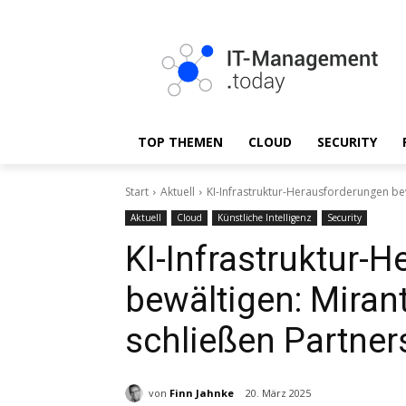
TOP THEMEN
CLOUD
SECURITY
Start
Aktuell
KI-Infrastruktur-Herausforderungen bew
Aktuell
Cloud
Künstliche Intelligenz
Security
KI-Infrastruktur-
bewältigen: Miran
schließen Partner
von
Finn Jahnke
20. März 2025