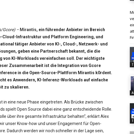
Mü
ve
ei
s/Gcore) –
Mirantis
, ein führender Anbieter im Bereich
at
Cloud-Infrastruktur und Platform Engineering, und
Fi
national tätiger Anbieter von KI-, Cloud-, Netzwerk- und
ösungen, geben eine Partnerschaft bekannt, die die
ng von KI-Workloads vereinfachen soll. Der wichtigste
T
ieser Zusammenarbeit ist die Integration von Gcore
nference in die Open-Source-Plattform Mirantis k0rdent.
cht es Anwendern, KI-Inferenz-Workloads auf einfache
t zu skalieren.
A
t in eine neue Phase eingetreten. Als Brücke zwischen
ds spielt Open Source dabei eine ganz entscheidende Rolle.
 über ihre gesamte Infrastruktur behalten“, erklärt Alex
T
n wir unser Know-how und unser Engagement für Open-
re. Dadurch werden wir noch schneller in der Lage sein,