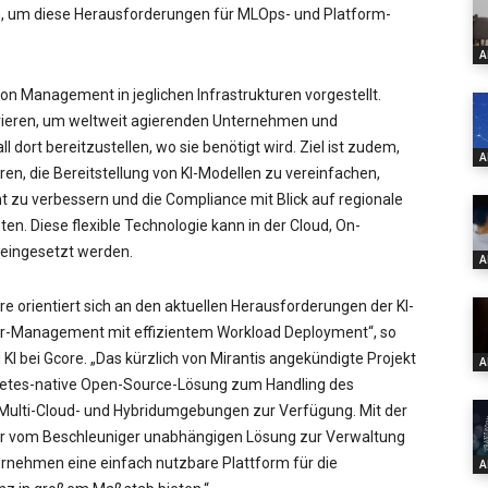
ln, um diese Herausforderungen für MLOps- und Platform-
A
ion Management in jeglichen Infrastrukturen vorgestellt.
rieren, um weltweit agierenden Unternehmen und
l dort bereitzustellen, wo sie benötigt wird. Ziel ist zudem,
A
n, die Bereitstellung von KI-Modellen zu vereinfachen,
u verbessern und die Compliance mit Blick auf regionale
n. Diese flexible Technologie kann in der Cloud, On-
eingesetzt werden.
A
 orientiert sich an den aktuellen Herausforderungen der KI-
ktur-Management mit effizientem Workload Deployment“, so
KI bei Gcore. „Das kürzlich von Mirantis angekündigte Projekt
A
ernetes-native Open-Source-Lösung zum Handling des
 Multi-Cloud- und Hybridumgebungen zur Verfügung. Mit der
ner vom Beschleuniger unabhängigen Lösung zur Verwaltung
ernehmen eine einfach nutzbare Plattform für die
A