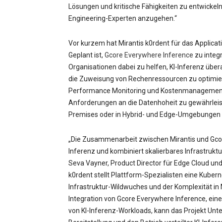
Lösungen und kritische Fähigkeiten zu entwicke
Engineering-Experten anzugehen.“
Vor kurzem hat Mirantis k0rdent für das Applicat
Geplant ist,
Gcore Everywhere Inference
zu integ
Organisationen dabei zu helfen, KI-Inferenz überal
die Zuweisung von Rechenressourcen zu optimiere
Performance Monitoring und Kostenmanagement z
Anforderungen an die Datenhoheit zu gewährleiste
Premises oder in Hybrid- und Edge-Umgebungen 
„Die Zusammenarbeit zwischen Mirantis und Gcore
Inferenz und kombiniert skalierbares Infrastru
Seva Vayner, Product Director für Edge Cloud und 
k0rdent stellt Plattform-Spezialisten eine Kub
Infrastruktur-Wildwuches und der Komplexität in
Integration von Gcore Everywhere Inference, ei
von KI-Inferenz-Workloads, kann das Projekt Unt