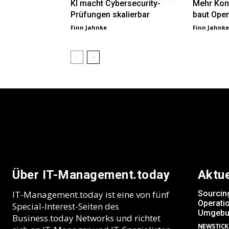
KI macht Cybersecurity-
Mehr Kont
Prüfungen skalierbar
baut Open
Finn Jahnke
Finn Jahnke
Über IT-Management.today
Aktu
IT-Management.today ist eine von fünf
Sourcin
Operatio
Special-Interest-Seiten des
Umgebu
Business.today Networks und richtet
NEWSTICK