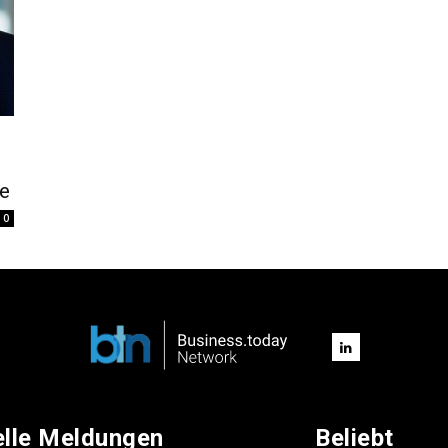
e
0
elle Meldungen
Beliebt