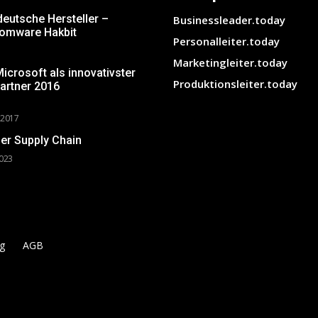
deutsche Hersteller –
Businessleader.today
somware Hakbit
Personalleiter.today
Marketingleiter.today
crosoft als innovativster
Produktionsleiter.today
artner 2016
 2017
er Supply Chain
2023
g
AGB