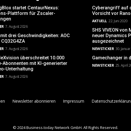
gBlox startet CentaurNexus:
Cyberangriff auf 
ns-Plattform für Zscaler-
Vorsicht vor Ran
ngen
AKTUELL
22. Juni 2020
ER
7. August 2026
SHS VIVEON von Mi
 mit drei Geschwindigkeiten: AOC
neuer Dynamics P
 CQ32G4ZA
ausgezeichnet
ER
7. August 2026
NEWSTICKER
30. Januar
leXvision überschreitet 10.000
Gamechanger in d
-Abonnenten mit KI-generierter
NEWSTICKER
25. April 
eo-Unterhaltung
ER
7. August 2026
ten
Newsletter abonnieren
Impressum
Datenschutzerklärun
© 2024 Business.today Network GmbH. All Rights Reserved.