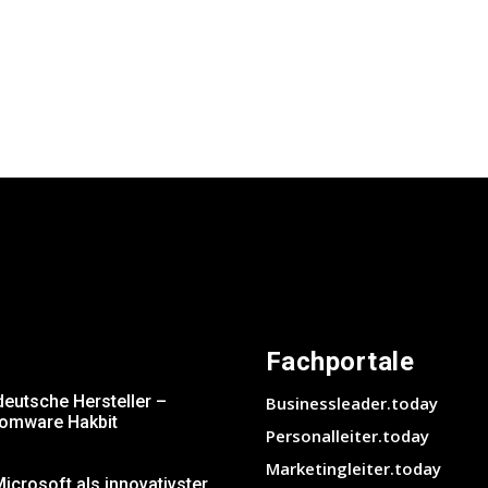
Fachportale
deutsche Hersteller –
Businessleader.today
somware Hakbit
Personalleiter.today
Marketingleiter.today
crosoft als innovativster