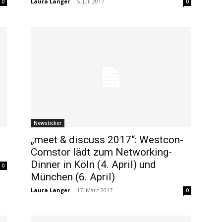
Laura Langer
-
5. Juli 2017
0
0
Newsticker
„meet & discuss 2017“: Westcon-
Comstor lädt zum Networking-
Dinner in Köln (4. April) und
0
München (6. April)
Laura Langer
-
17. März 2017
0