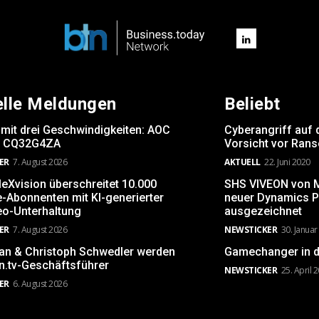
elle Meldungen
Beliebt
 mit drei Geschwindigkeiten: AOC
Cyberangriff auf 
 CQ32G4ZA
Vorsicht vor Ran
ER
7. August 2026
AKTUELL
22. Juni 2020
leXvision überschreitet 10.000
SHS VIVEON von Mi
-Abonnenten mit KI-generierter
neuer Dynamics P
eo-Unterhaltung
ausgezeichnet
ER
7. August 2026
NEWSTICKER
30. Januar
rsan & Christoph Schwedler werden
Gamechanger in d
.tv-Geschäftsführer
NEWSTICKER
25. April 
ER
6. August 2026