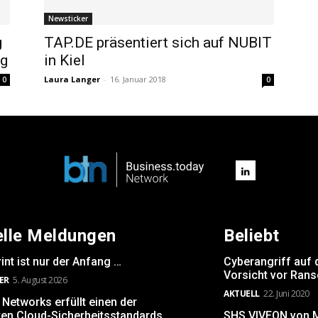
Newsticker
g
TAP.DE präsentiert sich auf NUBIT
ng
in Kiel
Laura Langer
-
16. Januar 2018
0
0
elle Meldungen
Beliebt
int ist nur der Anfang …
Cyberangriff auf 
Vorsicht vor Ran
ER
5. August 2026
AKTUELL
22. Juni 2020
Networks erfüllt einen der
ten Cloud-Sicherheitsstandards
SHS VIVEON von Mi