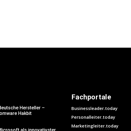
Fachportale
deutsche Hersteller –
Businessleader.today
somware Hakbit
Personalleiter.today
Marketingleiter.today
crosoft als innovativster