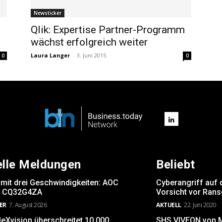
Newsticker
Qlik: Expertise Partner-Programm
wächst erfolgreich weiter
Laura Langer
-
3. Juni 2015
0
0
elle Meldungen
Beliebt
 mit drei Geschwindigkeiten: AOC
Cyberangriff auf 
 CQ32G4ZA
Vorsicht vor Ran
ER
7. August 2026
AKTUELL
22. Juni 2020
leXvision überschreitet 10.000
SHS VIVEON von Mi