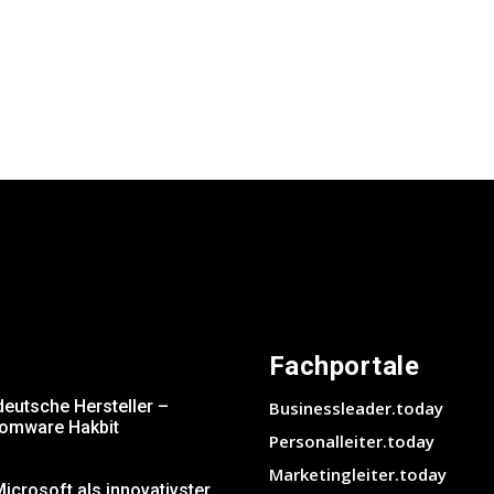
Fachportale
deutsche Hersteller –
Businessleader.today
somware Hakbit
Personalleiter.today
Marketingleiter.today
crosoft als innovativster