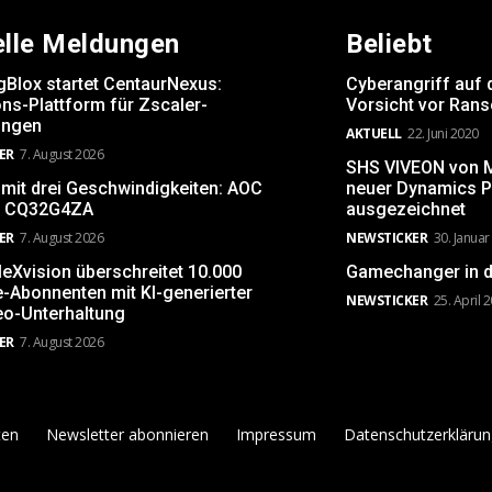
elle Meldungen
Beliebt
gBlox startet CentaurNexus:
Cyberangriff auf 
ns-Plattform für Zscaler-
Vorsicht vor Ran
ngen
AKTUELL
22. Juni 2020
ER
7. August 2026
SHS VIVEON von Mi
 mit drei Geschwindigkeiten: AOC
neuer Dynamics P
 CQ32G4ZA
ausgezeichnet
ER
7. August 2026
NEWSTICKER
30. Januar
leXvision überschreitet 10.000
Gamechanger in d
-Abonnenten mit KI-generierter
NEWSTICKER
25. April 
eo-Unterhaltung
ER
7. August 2026
ten
Newsletter abonnieren
Impressum
Datenschutzerklärun