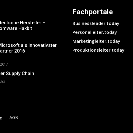
Fachportale
deutsche Hersteller –
Businessleader.today
somware Hakbit
Personalleiter.today
Marketingleiter.today
crosoft als innovativster
Produktionsleiter.today
artner 2016
 2017
er Supply Chain
2023
g
AGB