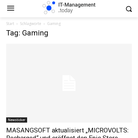
Start
Schlagworte
Gaming
Tag: Gaming
Newsticker
MASANGSOFT aktualisiert „MICROVOLTS:
Recharged“ und eröffnet den Epic Store