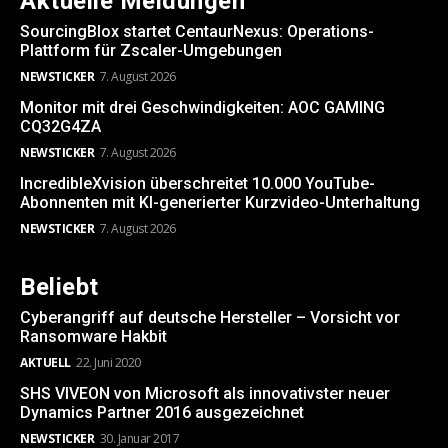
Aktuelle Meldungen
SourcingBlox startet CentaurNexus: Operations-
Plattform für Zscaler-Umgebungen
NEWSTICKER
7. August 2026
Monitor mit drei Geschwindigkeiten: AOC GAMING
CQ32G4ZA
NEWSTICKER
7. August 2026
IncredibleXvision überschreitet 10.000 YouTube-
Abonnenten mit KI-generierter Kurzvideo-Unterhaltung
NEWSTICKER
7. August 2026
Beliebt
Cyberangriff auf deutsche Hersteller – Vorsicht vor
Ransomware Hakbit
AKTUELL
22. Juni 2020
SHS VIVEON von Microsoft als innovativster neuer
Dynamics Partner 2016 ausgezeichnet
NEWSTICKER
30. Januar 2017