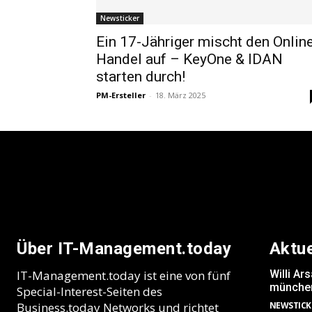
Newsticker
Ein 17-Jähriger mischt den Onlin
Handel auf – KeyOne & IDAN
starten durch!
PM-Ersteller
-
18. März 2025
Über IT-Management.today
Aktu
IT-Management.today ist eine von fünf
Willi A
münchen
Special-Interest-Seiten des
Business.today Networks und richtet
NEWSTICK