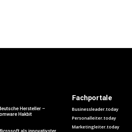
Fachportale
deutsche Hersteller –
Businessleader.today
somware Hakbit
Personalleiter.today
Marketingleiter.today
crosoft als innovativster