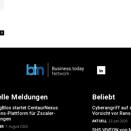
0
elle Meldungen
Beliebt
gBlox startet CentaurNexus:
Cyberangriff auf 
ns-Plattform für Zscaler-
Vorsicht vor Ran
ngen
AKTUELL
22. Juni 2020
ER
7. August 2026
SHS VIVEON von Mi