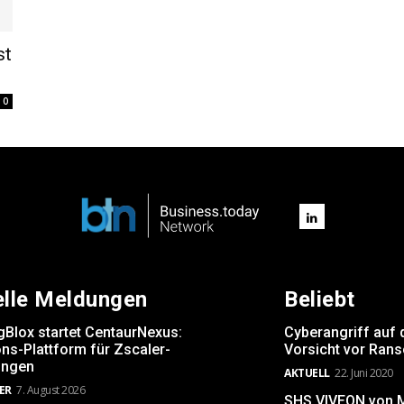
st
0
elle Meldungen
Beliebt
gBlox startet CentaurNexus:
Cyberangriff auf 
ns-Plattform für Zscaler-
Vorsicht vor Ran
ngen
AKTUELL
22. Juni 2020
ER
7. August 2026
SHS VIVEON von Mi