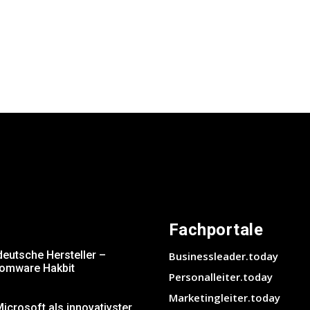
Fachportale
deutsche Hersteller –
Businessleader.today
somware Hakbit
Personalleiter.today
Marketingleiter.today
crosoft als innovativster