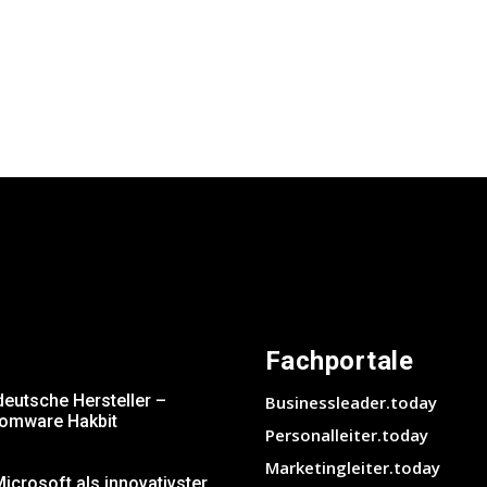
Fachportale
deutsche Hersteller –
Businessleader.today
somware Hakbit
Personalleiter.today
Marketingleiter.today
crosoft als innovativster