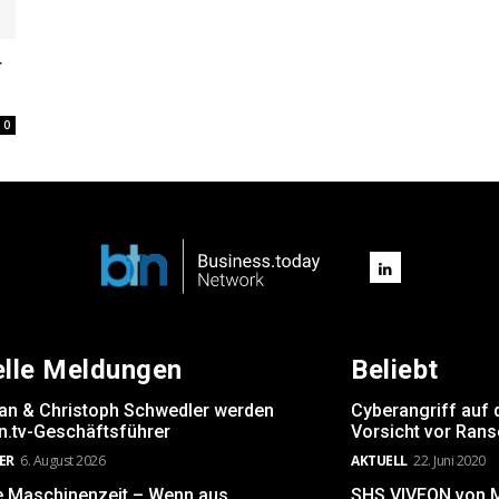
r
0
elle Meldungen
Beliebt
rsan & Christoph Schwedler werden
Cyberangriff auf 
.tv-Geschäftsführer
Vorsicht vor Ran
ER
6. August 2026
AKTUELL
22. Juni 2020
e Maschinenzeit – Wenn aus
SHS VIVEON von Mi