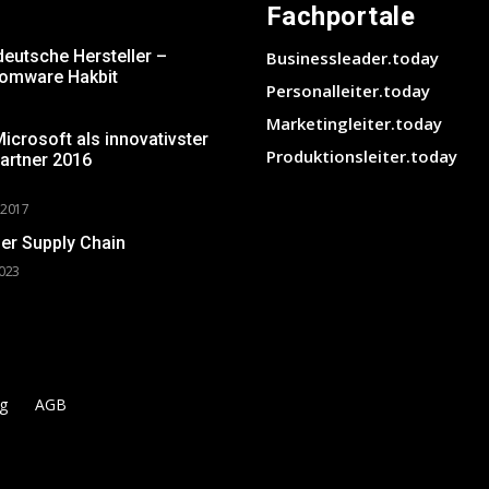
Fachportale
deutsche Hersteller –
Businessleader.today
somware Hakbit
Personalleiter.today
Marketingleiter.today
crosoft als innovativster
Produktionsleiter.today
artner 2016
 2017
er Supply Chain
2023
g
AGB