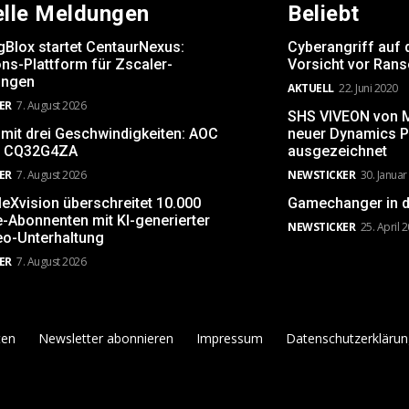
elle Meldungen
Beliebt
gBlox startet CentaurNexus:
Cyberangriff auf 
ns-Plattform für Zscaler-
Vorsicht vor Ran
ngen
AKTUELL
22. Juni 2020
ER
7. August 2026
SHS VIVEON von Mi
 mit drei Geschwindigkeiten: AOC
neuer Dynamics P
 CQ32G4ZA
ausgezeichnet
ER
7. August 2026
NEWSTICKER
30. Januar
leXvision überschreitet 10.000
Gamechanger in d
-Abonnenten mit KI-generierter
NEWSTICKER
25. April 
eo-Unterhaltung
ER
7. August 2026
ten
Newsletter abonnieren
Impressum
Datenschutzerklärun