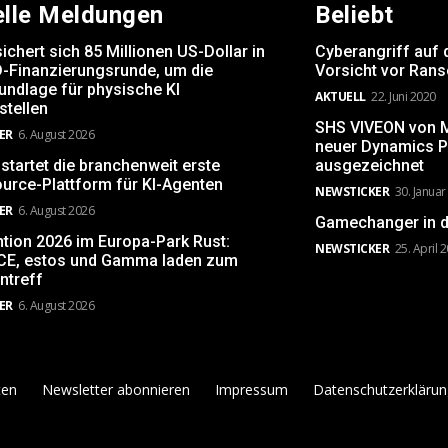
elle Meldungen
Beliebt
ichert sich 85 Millionen US-Dollar in
Cyberangriff auf 
D-Finanzierungsrunde, um die
Vorsicht vor Ran
undlage für physische KI
AKTUELL
22. Juni 2020
stellen
SHS VIVEON von Mi
ER
6. August 2026
neuer Dynamics P
startet die branchenweit erste
ausgezeichnet
urce-Plattform für KI-Agenten
NEWSTICKER
30. Januar
ER
6. August 2026
Gamechanger in d
tion 2026 im Europa-Park Rust:
NEWSTICKER
25. April 
E, estos und Gamma laden zum
ntreff
ER
6. August 2026
ten
Newsletter abonnieren
Impressum
Datenschutzerklärun