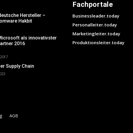
Fachportale
deutsche Hersteller –
Businessleader.today
somware Hakbit
Personalleiter.today
Marketingleiter.today
crosoft als innovativster
Produktionsleiter.today
artner 2016
 2017
er Supply Chain
2023
g
AGB