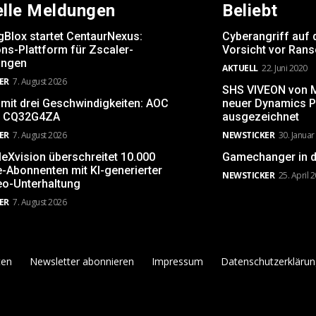
elle Meldungen
Beliebt
gBlox startet CentaurNexus:
Cyberangriff auf 
ns-Plattform für Zscaler-
Vorsicht vor Ran
ngen
AKTUELL
22. Juni 2020
ER
7. August 2026
SHS VIVEON von Mi
 mit drei Geschwindigkeiten: AOC
neuer Dynamics P
 CQ32G4ZA
ausgezeichnet
ER
7. August 2026
NEWSTICKER
30. Januar
leXvision überschreitet 10.000
Gamechanger in d
-Abonnenten mit KI-generierter
NEWSTICKER
25. April 
eo-Unterhaltung
ER
7. August 2026
ten
Newsletter abonnieren
Impressum
Datenschutzerklärun