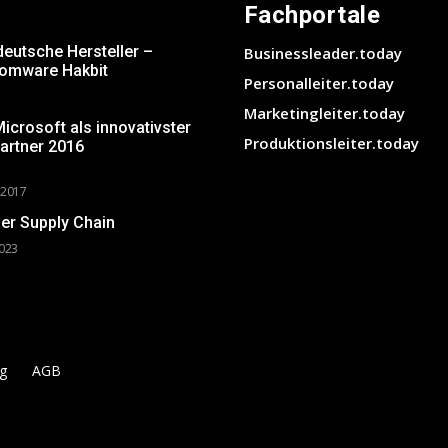
Fachportale
deutsche Hersteller –
Businessleader.today
somware Hakbit
Personalleiter.today
Marketingleiter.today
crosoft als innovativster
Produktionsleiter.today
artner 2016
 2017
er Supply Chain
2023
g
AGB