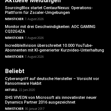
Aktuelle Meldungen
SourcingBlox startet CentaurNexus: Operations-
Plattform für Zscaler-Umgebungen
NEWSTICKER
7. August 2026
Monitor mit drei Geschwindigkeiten: AOC GAMING
CQ32G4ZA
NEWSTICKER
7. August 2026
IncredibleXvision überschreitet 10.000 YouTube-
Abonnenten mit KI-generierter Kurzvideo-Unterhaltung
NEWSTICKER
7. August 2026
Beliebt
Cyberangriff auf deutsche Hersteller – Vorsicht vor
Ransomware Hakbit
AKTUELL
22. Juni 2020
SHS VIVEON von Microsoft als innovativster neuer
Dynamics Partner 2016 ausgezeichnet
NEWSTICKER
30. Januar 2017