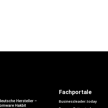
Fachportale
deutsche Hersteller –
Businessleader.today
somware Hakbit