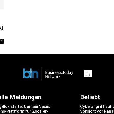
nd
0
elle Meldungen
Beliebt
gBlox startet CentaurNexus:
Cyberangriff auf 
ns-Plattform für Zscaler-
Vorsicht vor Ran