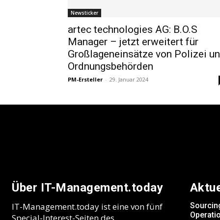
Newsticker
artec technologies AG: B.O.S
Manager – jetzt erweitert für
Großlageneinsätze von Polizei u
Ordnungsbehörden
PM-Ersteller
-
29. Januar 2024
Über IT-Management.today
Aktu
IT-Management.today ist eine von fünf
Sourcin
Operatio
Special-Interest-Seiten des