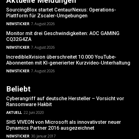
Aktuelle Meldungen
SourcingBlox startet CentaurNexus: Operations-
Plattform für Zscaler-Umgebungen
NEWSTICKER
7. August 2026
Monitor mit drei Geschwindigkeiten: AOC GAMING
CQ32G4ZA
NEWSTICKER
7. August 2026
IncredibleXvision überschreitet 10.000 YouTube-
Abonnenten mit KI-generierter Kurzvideo-Unterhaltung
NEWSTICKER
7. August 2026
Beliebt
Cyberangriff auf deutsche Hersteller – Vorsicht vor
Ransomware Hakbit
AKTUELL
22. Juni 2020
SHS VIVEON von Microsoft als innovativster neuer
Dynamics Partner 2016 ausgezeichnet
NEWSTICKER
30. Januar 2017