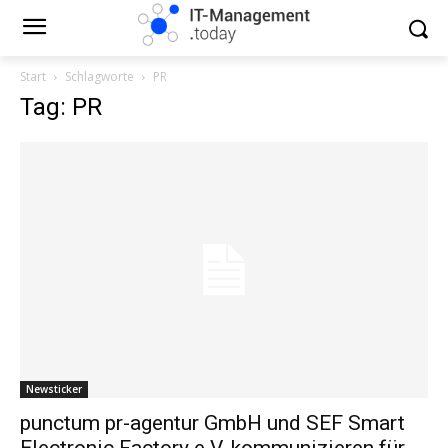
Start
Schlagworte
PR
Tag: PR
Newsticker
punctum pr-agentur GmbH und SEF Smart
Electronic Factory e.V. kommunizieren für