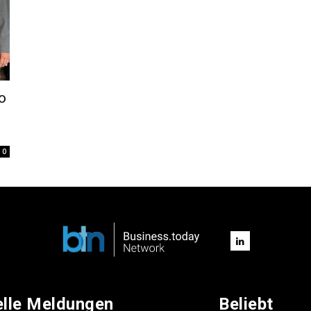
o
0
elle Meldungen
Beliebt