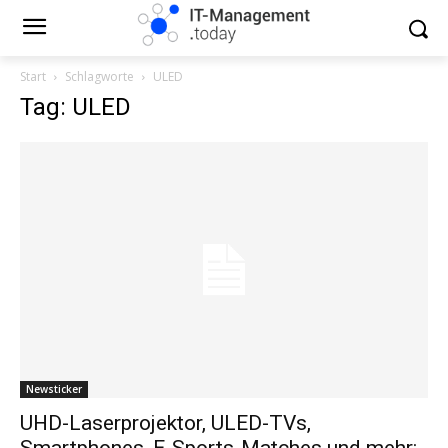
Start
Schlagworte
ULED
Tag: ULED
Newsticker
UHD-Laserprojektor, ULED-TVs,
Smartphones, E-Sports-Matches und mehr: