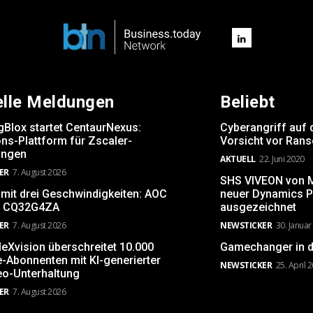
elle Meldungen
Beliebt
gBlox startet CentaurNexus:
Cyberangriff auf 
ns-Plattform für Zscaler-
Vorsicht vor Ran
ngen
AKTUELL
22. Juni 2020
ER
7. August 2026
SHS VIVEON von Mi
 mit drei Geschwindigkeiten: AOC
neuer Dynamics P
 CQ32G4ZA
ausgezeichnet
ER
7. August 2026
NEWSTICKER
30. Januar
leXvision überschreitet 10.000
Gamechanger in d
-Abonnenten mit KI-generierter
NEWSTICKER
25. April 
eo-Unterhaltung
ER
7. August 2026