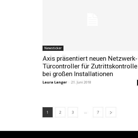
Newsticker
Axis präsentiert neuen Netzwerk-
Türcontroller für Zutrittskontrolle
bei großen Installationen
Laura Langer
-
21. Juni 2018
...
1
2
3
7