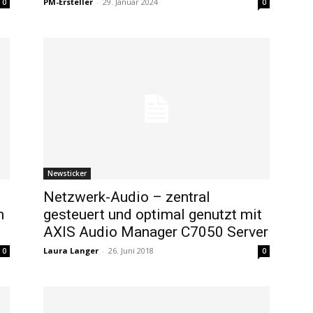
PM-Ersteller
-
29. Januar 2024
0
0
Newsticker
Netzwerk-Audio – zentral
n
gesteuert und optimal genutzt mit
AXIS Audio Manager C7050 Server
Laura Langer
-
26. Juni 2018
0
0