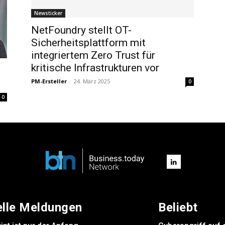
Newsticker
NetFoundry stellt OT-
Sicherheitsplattform mit
integriertem Zero Trust für
kritische Infrastrukturen vor
PM-Ersteller
-
24. März 2025
0
0
elle Meldungen
Beliebt