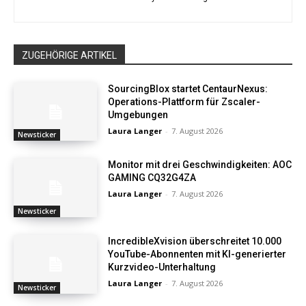
ZUGEHÖRIGE ARTIKEL
SourcingBlox startet CentaurNexus:
Operations-Plattform für Zscaler-
Umgebungen
Laura Langer
-
7. August 2026
Newsticker
Monitor mit drei Geschwindigkeiten: AOC
GAMING CQ32G4ZA
Laura Langer
-
7. August 2026
Newsticker
IncredibleXvision überschreitet 10.000
YouTube-Abonnenten mit KI-generierter
Kurzvideo-Unterhaltung
Laura Langer
-
7. August 2026
Newsticker