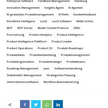
Enterprise Software
Feedback Management
Hamburg
Innovation Management
Insights Agent
KI Agenten
KI-gestütztes Produktmanagement
KI-Reife
Kundenfeedback
Künstliche Intelligenz
Lucid
Lucid Software
Malte Scholz
MCP
MCP Server
Model Context Protocol
OKRs
Priorisierung
Product Analytics
Product Intelligence
Product Intelligence Plattform
Product Leader
Product Operations
Product OS
Produkt-Roadmaps
Produktdaten
Produktentwicklung
Produktmanagement
Produktorganisation
Produktstrategie
Produktteams
Roadmap Management
saas
Softwareentwicklung
Stakeholder Management
Strategische Planung
Unternehmenssoftware
Workflow-Automatisierung