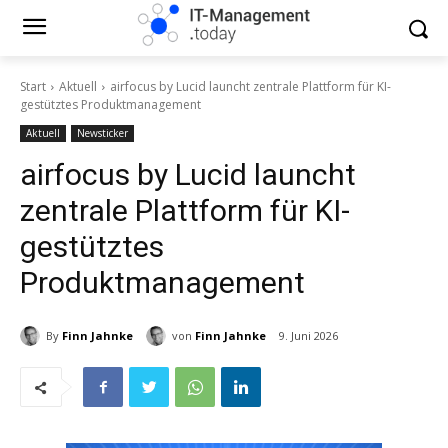
Start
Aktuell
airfocus by Lucid launcht zentrale Plattform für KI-
gestütztes Produktmanagement
Aktuell
Newsticker
airfocus by Lucid launcht
zentrale Plattform für KI-
gestütztes
Produktmanagement
By
Finn Jahnke
von
Finn Jahnke
9. Juni 2026