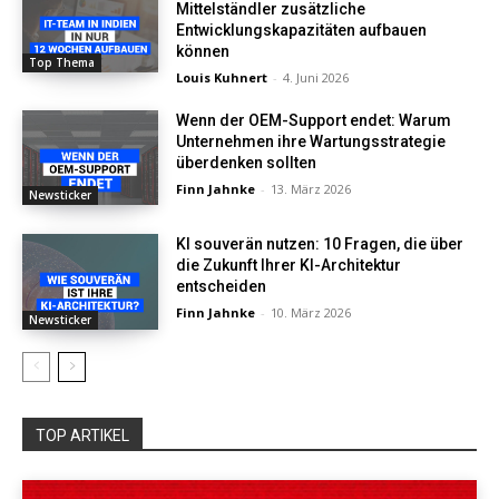
Mittelständler zusätzliche
Entwicklungskapazitäten aufbauen
können
Top Thema
Louis Kuhnert
-
4. Juni 2026
Wenn der OEM-Support endet: Warum
Unternehmen ihre Wartungsstrategie
überdenken sollten
Finn Jahnke
-
13. März 2026
Newsticker
KI souverän nutzen: 10 Fragen, die über
die Zukunft Ihrer KI-Architektur
entscheiden
Finn Jahnke
-
10. März 2026
Newsticker
TOP ARTIKEL