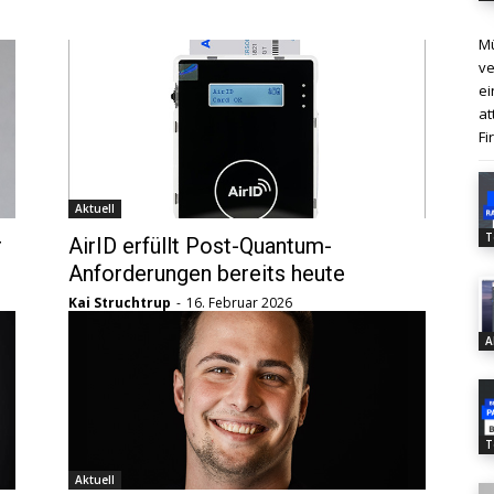
Mü
ve
ei
at
Fi
Aktuell
T
r
AirID erfüllt Post-Quantum-
Anforderungen bereits heute
Kai Struchtrup
-
16. Februar 2026
A
T
Aktuell