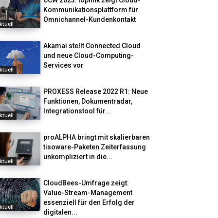
CCW 2023: toplink zeigt Cloud-
Kommunikationsplattform für
Omnichannel-Kundenkontakt
ktuell
Akamai stellt Connected Cloud
und neue Cloud-Computing-
Services vor
ktuell
PROXESS Release 2022 R1: Neue
Funktionen, Dokumentradar,
Integrationstool für...
ktuell
proALPHA bringt mit skalierbaren
tisoware-Paketen Zeiterfassung
unkompliziert in die...
ktuell
CloudBees-Umfrage zeigt:
Value-Stream-Management
essenziell für den Erfolg der
ktuell
digitalen...