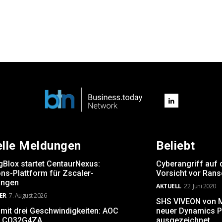
elle Meldungen
Beliebt
gBlox startet CentaurNexus:
Cyberangriff auf 
ns-Plattform für Zscaler-
Vorsicht vor Ran
ngen
AKTUELL
22. Juni 2020
ER
7. August 2026
SHS VIVEON von Mi
 mit drei Geschwindigkeiten: AOC
neuer Dynamics P
 CQ32G4ZA
ausgezeichnet