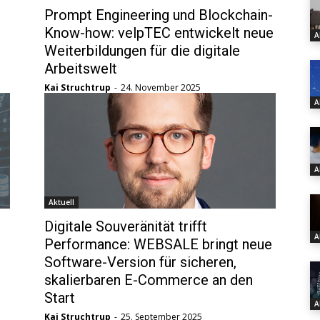
Prompt Engineering und Blockchain-
Know-how: velpTEC entwickelt neue
A
Weiterbildungen für die digitale
Arbeitswelt
Kai Struchtrup
-
24. November 2025
A
A
Aktuell
Digitale Souveränität trifft
A
Performance: WEBSALE bringt neue
Software-Version für sicheren,
skalierbaren E-Commerce an den
Start
A
Kai Struchtrup
-
25. September 2025