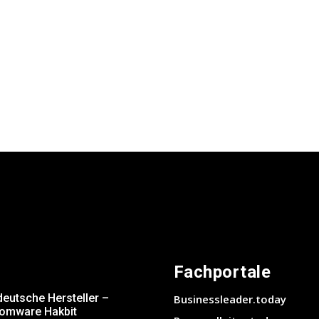
Fachportale
deutsche Hersteller –
Businessleader.today
somware Hakbit