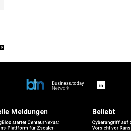
0
elle Meldungen
Beliebt
gBlox startet CentaurNexus:
Cyberangriff auf 
ns-Plattform für Zscaler-
Vorsicht vor Ran