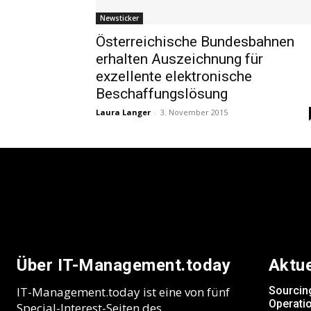
Newsticker
Österreichische Bundesbahnen
erhalten Auszeichnung für
exzellente elektronische
Beschaffungslösung
Laura Langer
-
3. November 2015
Über IT-Management.today
Aktu
IT-Management.today ist eine von fünf
Sourcin
Operatio
Special-Interest-Seiten des