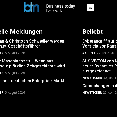
elle Meldungen
Beliebt
rsan & Christoph Schwedler werden
Cyberangriff auf 
.tv-Geschäftsführer
Vorsicht vor Ran
ER
6. August 2026
AKTUELL
22. Juni 2020
e Maschinenzeit – Wenn aus
SHS VIVEON von Mi
gie plötzlich Zeitgeschichte wird
neuer Dynamics P
ausgezeichnet
ER
6. August 2026
NEWSTICKER
30. Januar
immt deutschen Enterprise-Markt
er
Gamechanger in d
ER
6. August 2026
NEWSTICKER
25. April 