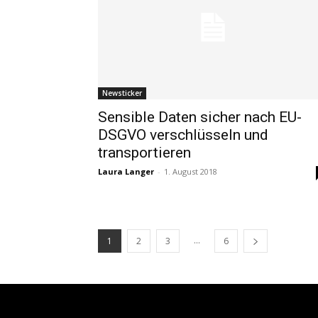
Newsticker
Sensible Daten sicher nach EU-
DSGVO verschlüsseln und
transportieren
Laura Langer
-
1. August 2018
...
1
2
3
6