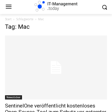
Start
Schlagworte
Mac
Tag: Mac
Newsticker
SentinelOne veröffentlicht kostenloses
Open-Source-Tool zum Schutz vor getarnter