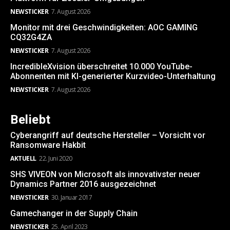
NEWSTICKER
7. August 2026
Monitor mit drei Geschwindigkeiten: AOC GAMING
CQ32G4ZA
NEWSTICKER
7. August 2026
IncredibleXvision überschreitet 10.000 YouTube-
Abonnenten mit KI-generierter Kurzvideo-Unterhaltung
NEWSTICKER
7. August 2026
Beliebt
Cyberangriff auf deutsche Hersteller – Vorsicht vor
Ransomware Hakbit
AKTUELL
22. Juni 2020
SHS VIVEON von Microsoft als innovativster neuer
Dynamics Partner 2016 ausgezeichnet
NEWSTICKER
30. Januar 2017
Gamechanger in der Supply Chain
NEWSTICKER
25. April 2023