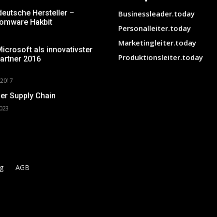
deutsche Hersteller –
Businessleader.today
somware Hakbit
Personalleiter.today
Marketingleiter.today
crosoft als innovativster
Produktionsleiter.today
artner 2016
 2017
er Supply Chain
2023
g
AGB