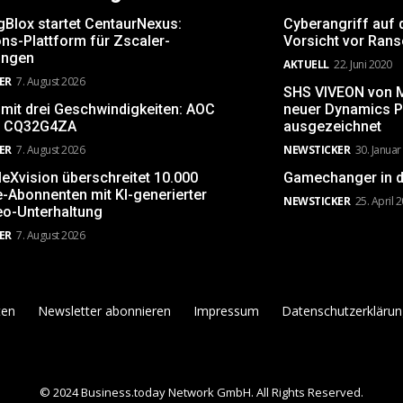
gBlox startet CentaurNexus:
Cyberangriff auf 
ns-Plattform für Zscaler-
Vorsicht vor Ran
ngen
AKTUELL
22. Juni 2020
ER
7. August 2026
SHS VIVEON von Mi
 mit drei Geschwindigkeiten: AOC
neuer Dynamics P
 CQ32G4ZA
ausgezeichnet
ER
7. August 2026
NEWSTICKER
30. Januar
leXvision überschreitet 10.000
Gamechanger in d
-Abonnenten mit KI-generierter
NEWSTICKER
25. April 
eo-Unterhaltung
ER
7. August 2026
ten
Newsletter abonnieren
Impressum
Datenschutzerklärun
© 2024 Business.today Network GmbH. All Rights Reserved.