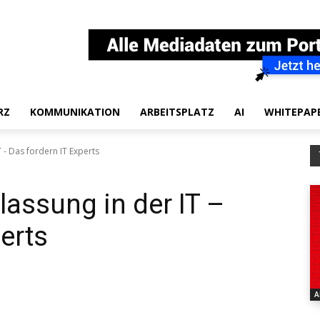
RZ
KOMMUNIKATION
ARBEITSPLATZ
AI
WHITEPAP
 - Das fordern IT Experts
assung in der IT –
erts
A