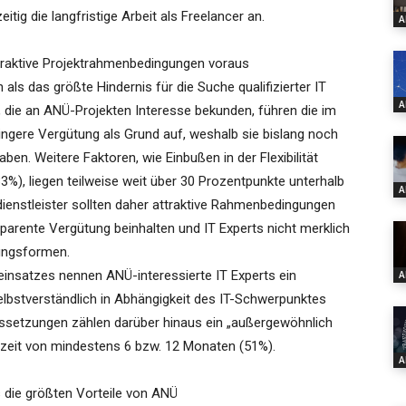
itig die langfristige Arbeit als Freelancer an.
A
attraktive Projektrahmenbedingungen voraus
 als das größte Hindernis für die Suche qualifizierter IT
A
 die an ANÜ-Projekten Interesse bekunden, führen die im
ringere Vergütung als Grund auf, weshalb sie bislang noch
n. Weitere Faktoren, wie Einbußen in der Flexibilität
3%), liegen teilweise weit über 30 Prozentpunkte unterhalb
A
enstleister sollten daher attraktive Rahmenbedingungen
sparente Vergütung beinhalten und IT Experts nicht merklich
gungsformen.
insatzes nennen ANÜ-interessierte IT Experts ein
A
elbstverständlich in Abhängigkeit des IT-Schwerpunktes
ussetzungen zählen darüber hinaus ein „außergewöhnlich
fzeit von mindestens 6 bzw. 12 Monaten (51%).
A
s die größten Vorteile von ANÜ