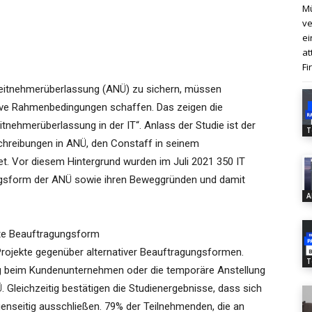
Mü
ve
ei
at
Fi
rbeitnehmerüberlassung (ANÜ) zu sichern, müssen
tive Rahmenbedingungen schaffen. Das zeigen die
tnehmerüberlassung in der IT“. Anlass der Studie ist der
T
chreibungen in ANÜ, den Constaff in seinem
t. Vor diesem Hintergrund wurden im Juli 2021 350 IT
ngsform der ANÜ sowie ihren Beweggründen und damit
A
este Beauftragungsform
 Projekte gegenüber alternativer Beauftragungsformen.
T
ng beim Kundenunternehmen oder die temporäre Anstellung
Gleichzeitig bestätigen die Studienergebnisse, dass sich
egenseitig ausschließen. 79% der Teilnehmenden, die an