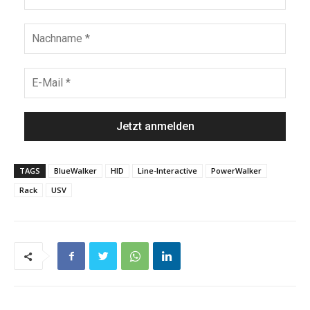
TAGS
BlueWalker
HID
Line-Interactive
PowerWalker
Rack
USV