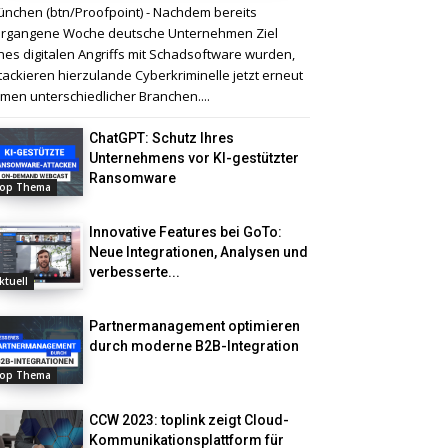
nchen (btn/Proofpoint) - Nachdem bereits
rgangene Woche deutsche Unternehmen Ziel
nes digitalen Angriffs mit Schadsoftware wurden,
tackieren hierzulande Cyberkriminelle jetzt erneut
rmen unterschiedlicher Branchen....
ChatGPT: Schutz Ihres
Unternehmens vor KI-gestützter
Ransomware
op Thema
Innovative Features bei GoTo:
Neue Integrationen, Analysen und
verbesserte...
ktuell
Partnermanagement optimieren
durch moderne B2B-Integration
op Thema
CCW 2023: toplink zeigt Cloud-
Kommunikationsplattform für