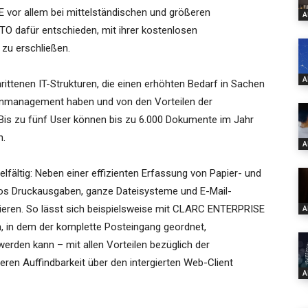
vor allem bei mittelständischen und größeren
A
TO dafür entschieden, mit ihrer kostenlosen
 zu erschließen.
A
tenen IT-Strukturen, die einen erhöhten Bedarf in Sachen
enmanagement haben und von den Vorteilen der
Bis zu fünf User können bis zu 6.000 Dokumente im Jahr
n.
A
lfältig: Neben einer effizienten Erfassung von Papier- und
os Druckausgaben, ganze Dateisysteme und E-Mail-
ieren. So lässt sich beispielsweise mit CLARC ENTERPRISE
A
, in dem der komplette Posteingang geordnet,
erden kann – mit allen Vorteilen bezüglich der
eren Auffindbarkeit über den intergierten Web-Client
A