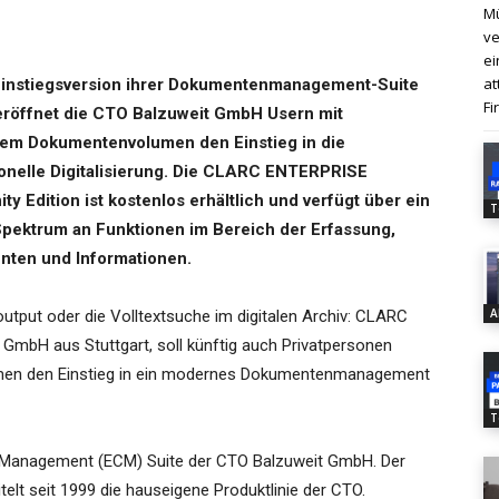
Mü
ve
ei
at
Einstiegsversion ihrer Dokumentenmanagement-Suite
Fi
röffnet die CTO Balzuweit GmbH Usern mit
em Dokumentenvolumen den Einstieg in die
onelle Digitalisierung. Die CLARC ENTERPRISE
y Edition ist kostenlos erhältlich und verfügt über ein
T
Spektrum an Funktionen im Bereich der Erfassung,
nten und Informationen.
A
output oder die Volltextsuche im digitalen Archiv: CLARC
GmbH aus Stuttgart, soll künftig auch Privatpersonen
hmen den Einstieg in ein modernes Dokumentenmanagement
T
 Management (ECM) Suite der CTO Balzuweit GmbH. Der
elt seit 1999 die hauseigene Produktlinie der CTO.