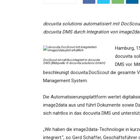
docuvita solutions automatisiert mit DocScou
docuvita DMS durch Integration von image2da
Hamburg, 15.
docuvita so
DocScout ist nahtlos integriert in docuvita
DMS (Bildquelle: © docuvita solutions GmbH)
DMS vor. Mi
beschleunigt docuvita.DocScout die gesamte 
Management System.
Die Automatisierungsplattform wertet digitalis
image2data aus und führt Dokumente sowie Date
sich nahtlos in das docuvita DMS und unters
„Wir haben die image2data-Technologie in kur
integriert.“, so Gerd Schäffer, Geschäftsführer 