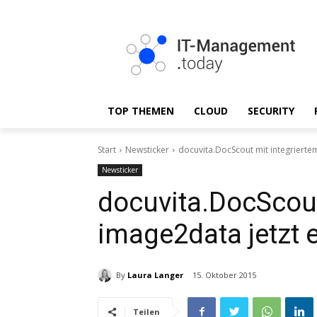
TOP THEMEN
CLOUD
SECURITY
Start
Newsticker
docuvita.DocScout mit integriertem
Newsticker
docuvita.DocScout
image2data jetzt e
By
Laura Langer
15. Oktober 2015
Teilen