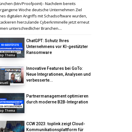
nchen (btn/Proofpoint) - Nachdem bereits
rgangene Woche deutsche Unternehmen Ziel
nes digitalen Angriffs mit Schadsoftware wurden,
tackieren hierzulande Cyberkriminelle jetzt erneut
rmen unterschiedlicher Branchen....
ChatGPT: Schutz Ihres
Unternehmens vor KI-gestützter
Ransomware
op Thema
Innovative Features bei GoTo:
Neue Integrationen, Analysen und
verbesserte...
ktuell
Partnermanagement optimieren
durch moderne B2B-Integration
op Thema
CCW 2023: toplink zeigt Cloud-
Kommunikationsplattform für