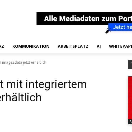
RZ
KOMMUNIKATION
ARBEITSPLATZ
AI
WHITEPAP
 image2data jetzt erhältlich
 mit integriertem
rhältlich
A