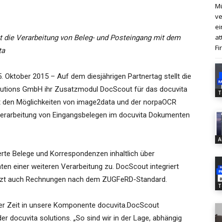
Mü
ve
ei
at
t die Verarbeitung von Beleg- und Posteingang mit dem
Fi
ta
 Oktober 2015 – Auf dem diesjährigen Partnertag stellt die
lutions GmbH ihr Zusatzmodul DocScout für das docuvita
T
t den Möglichkeiten von image2data und der norpaOCR
Verarbeitung von Eingangsbelegen im docuvita Dokumenten
A
ierte Belege und Korrespondenzen inhaltlich über
n einer weiteren Verarbeitung zu. DocScout integriert
tützt auch Rechnungen nach dem ZUGFeRD-Standard.
T
zer Zeit in unsere Komponente docuvita.DocScout
der docuvita solutions. „So sind wir in der Lage, abhängig