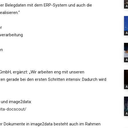
 der Belegdaten mit dem ERP-System und auch die
A
alisieren.“
r
A
verarbeitung
en
A
GmbH, ergänzt: „Wir arbeiten eng mit unseren
n gerade bei den ersten Schritten intensiv. Dadurch wird
A
 und image2data:
vita-docscout/
A
ng der Dokumente in image2data besteht auch im Rahmen