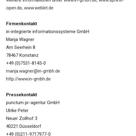
Weitere Informationen unter
www.in-gmbh.de
,
www.sphinx-
open.de
,
www.weblet.de
Firmenkontakt
in-integrierte informationssysteme GmbH
Manja Wagner
Am Seerhein 8
78467 Konstanz
+49 (0)7531-8145-0
manja.wagner@in-gmbh.de
http://www.in-gmbh.de
Pressekontakt
punctum pr-agentur GmbH
Ulrike Peter
Neuer Zollhof 3
40221 Düsseldorf
+49 (0)211-9717977-0