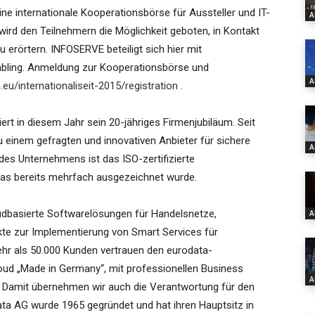
ne internationale Kooperationsbörse für Aussteller und IT-
A
ird den Teilnehmern die Möglichkeit geboten, in Kontakt
erörtern. INFOSERVE beteiligt sich hier mit
ling. Anmeldung zur Kooperationsbörse und
A
eu/internationaliseit-2015/registration
.
ert in diesem Jahr sein 20-jähriges Firmenjubiläum. Seit
 einem gefragten und innovativen Anbieter für sichere
A
des Unternehmens ist das ISO-zertifizierte
as bereits mehrfach ausgezeichnet wurde.
udbasierte Softwarelösungen für Handelsnetze,
A
e zur Implementierung von Smart Services für
hr als 50.000 Kunden vertrauen den eurodata-
oud „Made in Germany“, mit professionellen Business
A
n. Damit übernehmen wir auch die Verantwortung für den
ata AG wurde 1965 gegründet und hat ihren Hauptsitz in