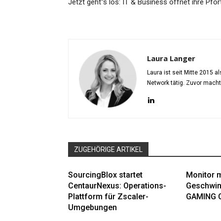
Jetzt geht“s los: IT & Business öffnet ihre Pfor
Laura Langer
Laura ist seit Mitte 2015 
Network tätig. Zuvor mach
ZUGEHÖRIGE ARTIKEL
SourcingBlox startet
Monitor m
CentaurNexus: Operations-
Geschwin
Plattform für Zscaler-
GAMING 
Umgebungen