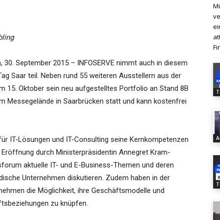
Mü
ve
ei
at
ling
Fi
, 30. September 2015 – INFOSERVE nimmt auch in diesem
ag Saar teil. Neben rund 55 weiteren Ausstellern aus der
 15. Oktober sein neu aufgestelltes Portfolio an Stand 8B
T
em Messegelände in Saarbrücken statt und kann kostenfrei
A
t für IT-Lösungen und IT-Consulting seine Kernkompetenzen
er Eröffnung durch Ministerpräsidentin Annegret Kram-
sforum aktuelle IT- und E-Business-Themen und deren
dische Unternehmen diskutieren. Zudem haben in der
T
nehmen die Möglichkeit, ihre Geschäftsmodelle und
ftsbeziehungen zu knüpfen.