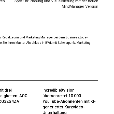
ten
Spot On: Planung und Visualisierung mit der neuen
MindManager Version
als Redakteurin und Marketing Manager bei dem Business.today
te Sie Ihren Master-Abschluss in BWL mit Schwerpunkt Marketing.
it drei
IncredibleXvision
digkeiten: AOC
überschreitet 10.000
CQ32G4ZA
YouTube-Abonnenten mit KI-
generierter Kurzvideo-
Unterhaltung