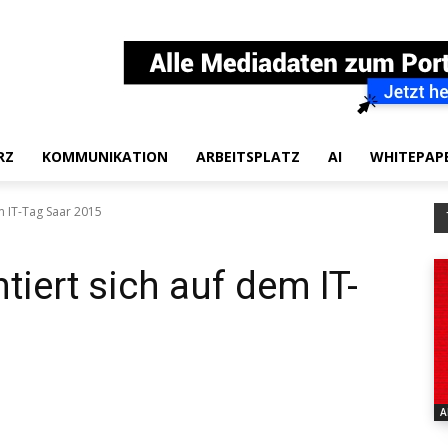
RZ
KOMMUNIKATION
ARBEITSPLATZ
AI
WHITEPAP
m IT-Tag Saar 2015
iert sich auf dem IT-
A