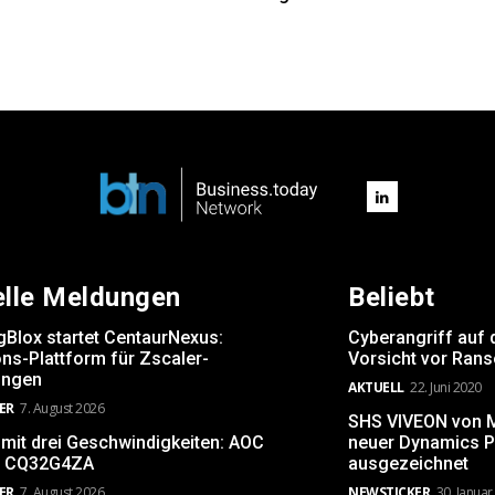
elle Meldungen
Beliebt
gBlox startet CentaurNexus:
Cyberangriff auf 
ns-Plattform für Zscaler-
Vorsicht vor Ran
ngen
AKTUELL
22. Juni 2020
ER
7. August 2026
SHS VIVEON von Mi
 mit drei Geschwindigkeiten: AOC
neuer Dynamics P
 CQ32G4ZA
ausgezeichnet
ER
7. August 2026
NEWSTICKER
30. Januar