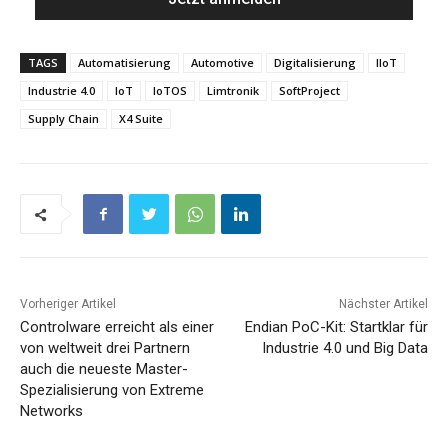
TAGS
Automatisierung
Automotive
Digitalisierung
IIoT
Industrie 4.0
IoT
IoTOS
Limtronik
SoftProject
Supply Chain
X4 Suite
Vorheriger Artikel
Nächster Artikel
Controlware erreicht als einer
Endian PoC-Kit: Startklar für
von weltweit drei Partnern
Industrie 4.0 und Big Data
auch die neueste Master-
Spezialisierung von Extreme
Networks