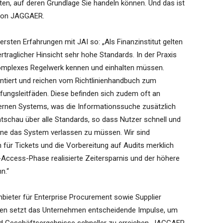
rten, auf deren Grundlage Sie handeln können. Und das ist
 von JAGGAER.
ersten Erfahrungen mit JAI so: „Als Finanzinstitut gelten
rtraglicher Hinsicht sehr hohe Standards. In der Praxis
omplexes Regelwerk kennen und einhalten müssen.
ntiert und reichen vom Richtlinienhandbuch zum
ungsleitfäden. Diese befinden sich zudem oft an
ternen Systems, was die Informationssuche zusätzlich
mtschau über alle Standards, so dass Nutzer schnell und
ohne das System verlassen zu müssen. Wir sind
n für Tickets und die Vorbereitung auf Audits merklich
-Access-Phase realisierte Zeitersparnis und der höhere
n.“
bieter für Enterprise Procurement sowie Supplier
ngen setzt das Unternehmen entscheidende Impulse, um