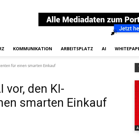
RZ
KOMMUNIKATION
ARBEITSPLATZ
AI
WHITEPAP
stenten für einen smarten Einkauf
 vor, den KI-
inen smarten Einkauf
A