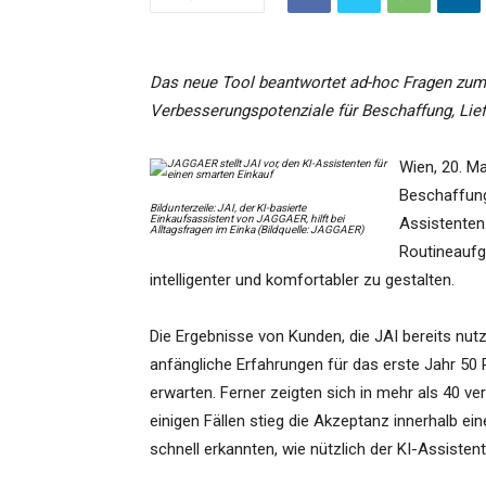
Das neue Tool beantwortet ad-hoc Fragen zum
Verbesserungspotenziale für Beschaffung, Lie
Wien, 20. M
Beschaffung
Bildunterzeile: JAI, der KI-basierte
Einkaufsassistent von JAGGAER, hilft bei
Assistenten
Alltagsfragen im Einka (Bildquelle: JAGGAER)
Routineaufg
intelligenter und komfortabler zu gestalten.
Die Ergebnisse von Kunden, die JAI bereits nut
anfängliche Erfahrungen für das erste Jahr 50 
erwarten. Ferner zeigten sich in mehr als 40 ve
einigen Fällen stieg die Akzeptanz innerhalb ei
schnell erkannten, wie nützlich der KI-Assistent 