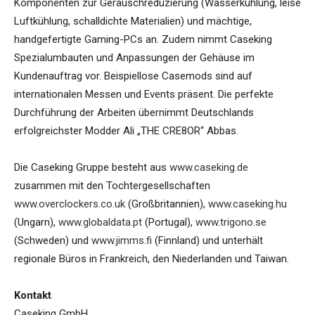
Komponenten zur Geräuschreduzierung (Wasserkühlung, leise
Luftkühlung, schalldichte Materialien) und mächtige,
handgefertigte Gaming-PCs an. Zudem nimmt Caseking
Spezialumbauten und Anpassungen der Gehäuse im
Kundenauftrag vor. Beispiellose Casemods sind auf
internationalen Messen und Events präsent. Die perfekte
Durchführung der Arbeiten übernimmt Deutschlands
erfolgreichster Modder Ali „THE CRE8OR“ Abbas.
Die Caseking Gruppe besteht aus
www.caseking.de
zusammen mit den Tochtergesellschaften
www.overclockers.co.uk
(Großbritannien),
www.caseking.hu
(Ungarn),
www.globaldata.pt
(Portugal),
www.trigono.se
(Schweden) und
www.jimms.fi
(Finnland) und unterhält
regionale Büros in Frankreich, den Niederlanden und Taiwan.
Kontakt
Caseking GmbH