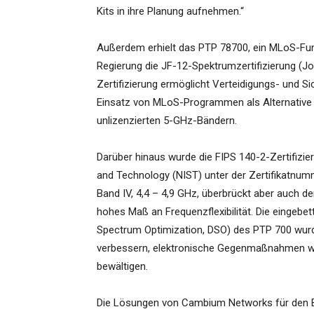
Kits in ihre Planung aufnehmen.“
Außerdem erhielt das PTP 78700, ein MLoS-Funk
Regierung die JF-12-Spektrumzertifizierung (J
Zertifizierung ermöglicht Verteidigungs- und S
Einsatz von MLoS-Programmen als Alternative
unlizenzierten 5-GHz-Bändern.
Darüber hinaus wurde die FIPS 140-2-Zertifizie
and Technology (NIST) unter der Zertifikatnum
Band IV, 4,4 – 4,9 GHz, überbrückt aber auch d
hohes Maß an Frequenzflexibilität. Die einge
Spectrum Optimization, DSO) des PTP 700 wurde 
verbessern, elektronische Gegenmaßnahmen w
bewältigen.
Die Lösungen von Cambium Networks für den B