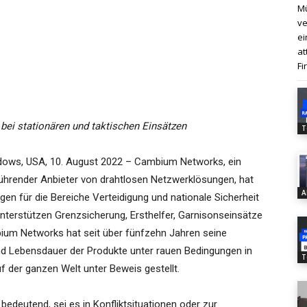
Mü
ve
ei
at
Fi
t bei stationären und taktischen Einsätzen
T
dows, USA, 10. August 2022 – Cambium Networks, ein
führender Anbieter von drahtlosen Netzwerklösungen, hat
A
en für die Bereiche Verteidigung und nationale Sicherheit
nterstützen Grenzsicherung, Ersthelfer, Garnisonseinsätze
ium Networks hat seit über fünfzehn Jahren seine
nd Lebensdauer der Produkte unter rauen Bedingungen in
T
 der ganzen Welt unter Beweis gestellt.
bedeutend, sei es in Konfliktsituationen oder zur