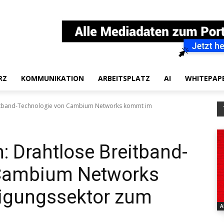
RZ
KOMMUNIKATION
ARBEITSPLATZ
AI
WHITEPAP
eitband-Technologie von Cambium Networks kommt im
: Drahtlose Breitband-
 Cambium Networks
igungssektor zum
A