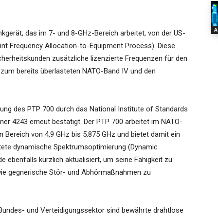
A
gerät, das im 7- und 8-GHz-Bereich arbeitet, von der US-
oint Frequency Allocation-to-Equipment Process). Diese
icherheitskunden zusätzliche lizenzierte Frequenzen für den
 zum bereits überlasteten NATO-Band IV und den
rung des PTP 700 durch das National Institute of Standards
mer 4243 erneut bestätigt. Der PTP 700 arbeitet im NATO-
en Bereich von 4,9 GHz bis 5,875 GHz und bietet damit ein
bettete dynamische Spektrumsoptimierung (Dynamic
ebenfalls kürzlich aktualisiert, um seine Fähigkeit zu
ie gegnerische Stör- und Abhörmaßnahmen zu
undes- und Verteidigungssektor sind bewährte drahtlose