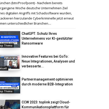
nchen (btn/Proofpoint) - Nachdem bereits
rgangene Woche deutsche Unternehmen Ziel
nes digitalen Angriffs mit Schadsoftware wurden,
tackieren hierzulande Cyberkriminelle jetzt erneut
rmen unterschiedlicher Branchen....
ChatGPT: Schutz Ihres
Unternehmens vor KI-gestützter
Ransomware
op Thema
Innovative Features bei GoTo:
Neue Integrationen, Analysen und
verbesserte...
ktuell
Partnermanagement optimieren
durch moderne B2B-Integration
op Thema
CCW 2023: toplink zeigt Cloud-
Kommunikationsplattform für