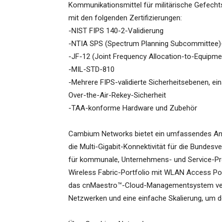
Kommunikationsmittel für militärische Gefecht
mit den folgenden Zertifizierungen:
-NIST FIPS 140-2-Validierung
-NTIA SPS (Spectrum Planning Subcommittee)-Z
-JF-12 (Joint Frequency Allocation-to-Equipme
-MIL-STD-810
-Mehrere FIPS-validierte Sicherheitsebenen, eins
Over-the-Air-Rekey-Sicherheit
-TAA-konforme Hardware und Zubehör
Cambium Networks bietet ein umfassendes A
die Multi-Gigabit-Konnektivität für die Bundesve
für kommunale, Unternehmens- und Service-P
Wireless Fabric-Portfolio mit WLAN Access Poi
das cnMaestro™-Cloud-Managementsystem verein
Netzwerken und eine einfache Skalierung, um 