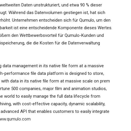
weltweiten Daten unstrukturiert, und etwa 90 % dieser
eugt. Während das Datenvolumen gestiegen ist, hat sich
erhöht. Unternehmen entscheiden sich für Qumulo, um den
gbarkeit ist eine entscheidende Komponente dieses Wertes.
rößern den Wettbewerbsvorteil für Qumulo-Kunden und
ispeicherung, die die Kosten für die Datenverwaltung
g data management in its native file form at a massive
h-performance file data platform is designed to store,
ith data in its native file form at massive scale on prem
Fortune 500 companies, major film and animation studios,
he world to easily manage the full data lifecycle from
iving, with cost-effective capacity, dynamic scalability,
an advanced API that enables customers to easily integrate
ww.qumulo.com