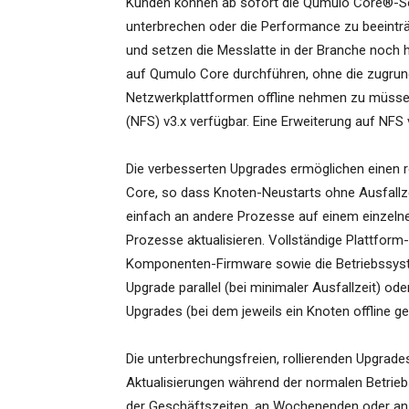
Kunden können ab sofort die Qumulo Core®-Sof
unterbrechen oder die Performance zu beeintr
und setzen die Messlatte in der Branche noch
auf Qumulo Core durchführen, ohne die zugrun
Netzwerkplattformen offline nehmen zu müssen
(NFS) v3.x verfügbar. Eine Erweiterung auf NFS 
Die verbesserten Upgrades ermöglichen einen r
Core, so dass Knoten-Neustarts ohne Ausfallze
einfach an andere Prozesse auf einem einzeln
Prozesse aktualisieren. Vollständige Plattform
Komponenten-Firmware sowie die Betriebssyste
Upgrade parallel (bei minimaler Ausfallzeit) od
Upgrades (bei dem jeweils ein Knoten offline ge
Die unterbrechungsfreien, rollierenden Upgrade
Aktualisierungen während der normalen Betrieb
der Geschäftszeiten, an Wochenenden oder an