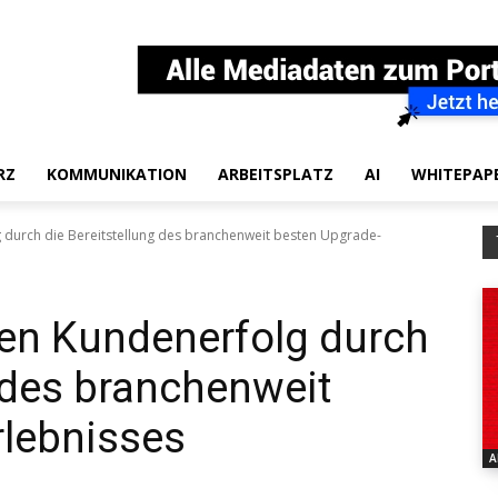
RZ
KOMMUNIKATION
ARBEITSPLATZ
AI
WHITEPAP
 durch die Bereitstellung des branchenweit besten Upgrade-
den Kundenerfolg durch
g des branchenweit
rlebnisses
A