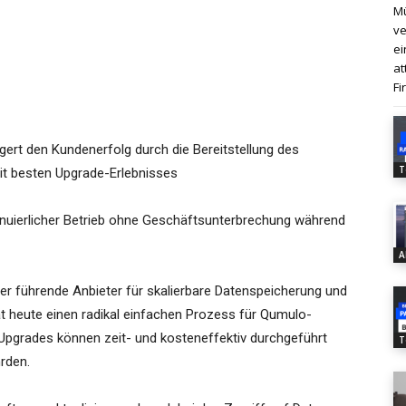
Mü
ve
ei
at
Fi
gert den Kundenerfolg durch die Bereitstellung des
T
t besten Upgrade-Erlebnisses
tinuierlicher Betrieb ohne Geschäftsunterbrechung während
A
der führende Anbieter für skalierbare Datenspeicherung und
heute einen radikal einfachen Prozess für Qumulo-
pgrades können zeit- und kosteneffektiv durchgeführt
T
rden.