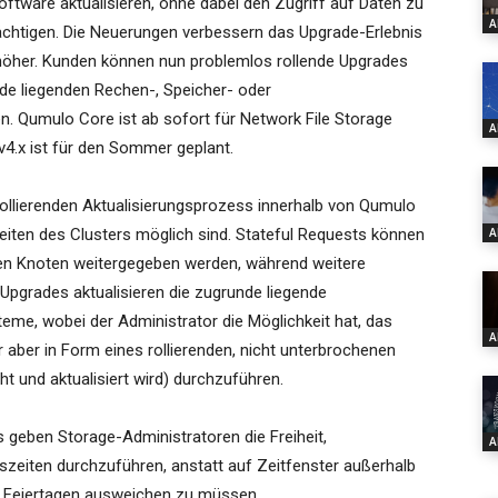
tware aktualisieren, ohne dabei den Zugriff auf Daten zu
A
ächtigen. Die Neuerungen verbessern das Upgrade-Erlebnis
 höher. Kunden können nun problemlos rollende Upgrades
de liegenden Rechen-, Speicher- oder
. Qumulo Core ist ab sofort für Network File Storage
A
v4.x ist für den Sommer geplant.
ollierenden Aktualisierungsprozess innerhalb von Qumulo
iten des Clusters möglich sind. Stateful Requests können
A
en Knoten weitergegeben werden, während weitere
-Upgrades aktualisieren die zugrunde liegende
me, wobei der Administrator die Möglichkeit hat, das
A
er aber in Form eines rollierenden, nicht unterbrochenen
ht und aktualisiert wird) durchzuführen.
s geben Storage-Administratoren die Freiheit,
A
szeiten durchzuführen, anstatt auf Zeitfenster außerhalb
 Feiertagen ausweichen zu müssen.