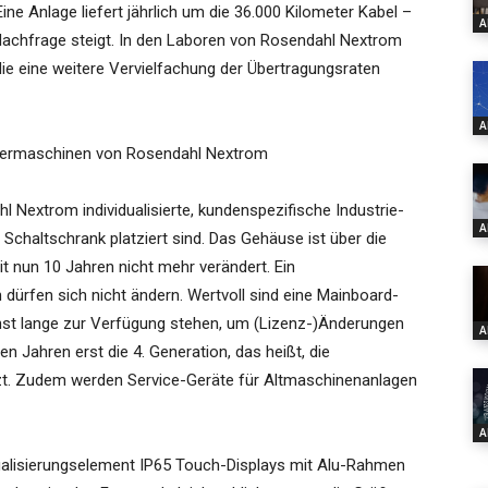
e Anlage liefert jährlich um die 36.000 Kilometer Kabel –
A
Nachfrage steigt. In den Laboren von Rosendahl Nextrom
die eine weitere Vervielfachung der Übertragungsraten
A
ndermaschinen von Rosendahl Nextrom
hl Nextrom individualisierte, kundenspezifische Industrie-
A
 Schaltschrank platziert sind. Das Gehäuse ist über die
t nun 10 Jahren nicht mehr verändert. Ein
dürfen sich nicht ändern. Wertvoll sind eine Mainboard-
hst lange zur Verfügung stehen, um (Lizenz-)Änderungen
A
en Jahren erst die 4. Generation, das heißt, die
zt. Zudem werden Service-Geräte für Altmaschinenanlagen
A
ualisierungselement IP65 Touch-Displays mit Alu-Rahmen