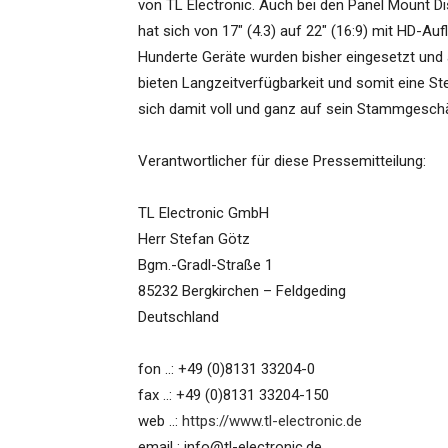
von TL Electronic. Auch bei den Panel Mount Di
hat sich von 17″ (4.3) auf 22″ (16:9) mit HD-Au
Hunderte Geräte wurden bisher eingesetzt und ar
bieten Langzeitverfügbarkeit und somit eine S
sich damit voll und ganz auf sein Stammgeschä
Verantwortlicher für diese Pressemitteilung:
TL Electronic GmbH
Herr Stefan Götz
Bgm.-Gradl-Straße 1
85232 Bergkirchen – Feldgeding
Deutschland
fon ..: +49 (0)8131 33204-0
fax ..: +49 (0)8131 33204-150
web ..:
https://www.tl-electronic.de
email : info@tl-electronic.de