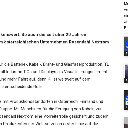
Mü
ve
ei
at
Fi
nswert. So auch die seit über 20 Jahren
m österreichischen Unternehmen Rosendahl Nextrom
T
 die Batterie-, Kabel-, Draht- und Glasfaserproduktion. TL
-Zoll Industrie-PCs und Displays als Visualisierungselement.
d mehr Fahrt auf, denn KI ist weltweit auf dem
A
ne entscheidende Rolle.
 mit Produktionsstandorten in Österreich, Finnland und
T
l Gruppe. Mit Maschinen für die Fertigung von Kabeln zur
sendahl Nextrom eine Vorreiterrolle gesichert und zudem
en Produzenten der Welt setzen in erster Linie auf die