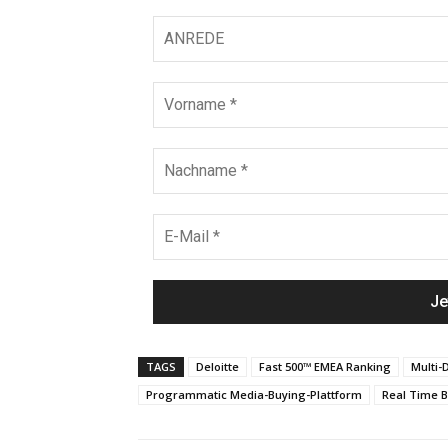
TAGS
Deloitte
Fast 500™ EMEA Ranking
Multi
Programmatic Media-Buying-Plattform
Real Time B