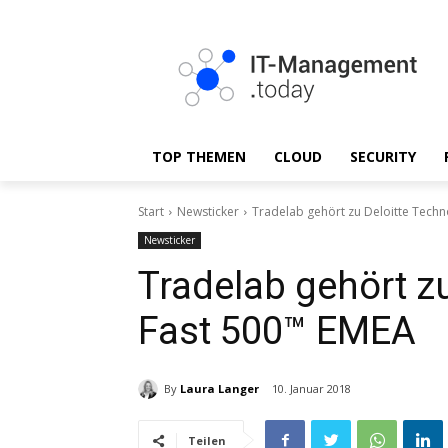
TOP THEMEN
CLOUD
SECURITY
Start
Newsticker
Tradelab gehört zu Deloitte Tech
Newsticker
Tradelab gehört z
Fast 500™ EMEA
By
Laura Langer
10. Januar 2018
Teilen