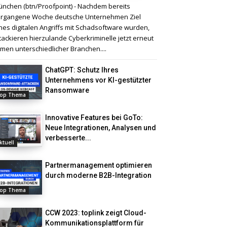
nchen (btn/Proofpoint) - Nachdem bereits
rgangene Woche deutsche Unternehmen Ziel
nes digitalen Angriffs mit Schadsoftware wurden,
tackieren hierzulande Cyberkriminelle jetzt erneut
rmen unterschiedlicher Branchen....
ChatGPT: Schutz Ihres
Unternehmens vor KI-gestützter
Ransomware
op Thema
Innovative Features bei GoTo:
Neue Integrationen, Analysen und
verbesserte...
ktuell
Partnermanagement optimieren
durch moderne B2B-Integration
op Thema
CCW 2023: toplink zeigt Cloud-
Kommunikationsplattform für