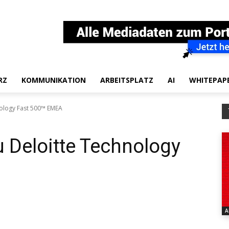
RZ
KOMMUNIKATION
ARBEITSPLATZ
AI
WHITEPAP
nology Fast 500™ EMEA
u Deloitte Technology
A