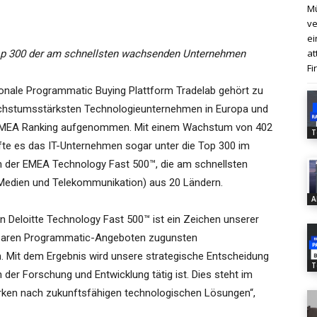
Mü
ve
ei
at
Top 300 der am schnellsten wachsenden Unternehmen
Fi
tionale Programmatic Buying Plattform Tradelab gehört zu
chstumsstärksten Technologieunternehmen in Europa und
™ EMEA Ranking aufgenommen. Mit einem Wachstum von 402
T
ffte es das IT-Unternehmen sogar unter die Top 300 im
en der EMEA Technology Fast 500™, die am schnellsten
edien und Telekommunikation) aus 20 Ländern.
A
 Deloitte Technology Fast 500™ ist ein Zeichen unserer
baren Programmatic-Angeboten zugunsten
. Mit dem Ergebnis wird unsere strategische Entscheidung
T
n der Forschung und Entwicklung tätig ist. Dies steht im
rken nach zukunftsfähigen technologischen Lösungen“,