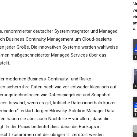
Mü
ve
ei
at
Fi
re, renommierter deutscher Systemintegrator und Managed
ereich Business Continuity Management um Cloud-basierte
n jeder Größe. Die innovativen Systeme werden wahlweise
ahmen maßgeschneiderter Managed Services über das
T
ellt.
der modernen Business-Continuity- und Risiko-
A
n sichern ihre Daten nach wie vor entweder klassisch auf
sierungstechnologien wie Datenspiegelung und Snapshot.
ces bewährt, wenn es gilt, kritische Daten innerhalb kurzer
rhindern“, erklärt Jürgen Bilowsky, Solution Manager Data
T
ken haben sie aber auch Nachteile – vor allem, dass die
. In der Praxis bedeutet dies, dass die Backups in
leicht zusammen mit der übrigen IT zerstört werden