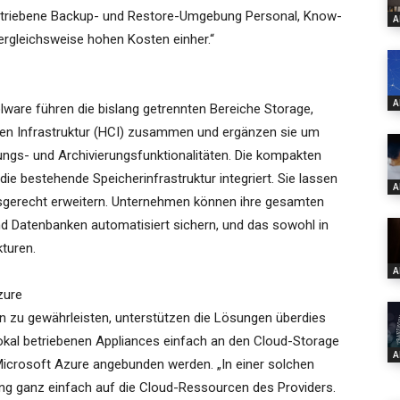
etriebene Backup- und Restore-Umgebung Personal, Know-
A
rgleichsweise hohen Kosten einher.“
A
are führen die bislang getrennten Bereiche Storage,
en Infrastruktur (HCI) zusammen und ergänzen sie um
ungs- und Archivierungsfunktionalitäten. Die kompakten
ie bestehende Speicherinfrastruktur integriert. Sie lassen
A
rfsgerecht erweitern. Unternehmen können ihre gesamten
d Datenbanken automatisiert sichern, und das sowohl in
kturen.
A
zure
 zu gewährleisten, unterstützen die Lösungen überdies
lokal betriebenen Appliances einfach an den Cloud-Storage
A
crosoft Azure angebunden werden. „In einer solchen
ung ganz einfach auf die Cloud-Ressourcen des Providers.