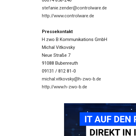
06074 858-246
stefanie.zender@controlware.de
http://www.controlware.de
Pressekontakt
H zwo B Kommunikations GmbH
Michal Vitkovsky
Neue Straße 7
91088 Bubenreuth
09131 / 812 81-0
michal.vitkovsky@h-zwo-b.de
http://www.h-zwo-b.de