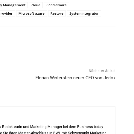
ity Management
cloud
Controlware
rovider
Microsoft azure
Restore
Systemintegrator
Nächster Artikel
Florian Winterstein neuer CEO von Jedox
als Redakteurin und Marketing Manager bei dem Business.today
te Sie Ihren Master-Abschluss in BWL mit Schwerpunkt Marketing.