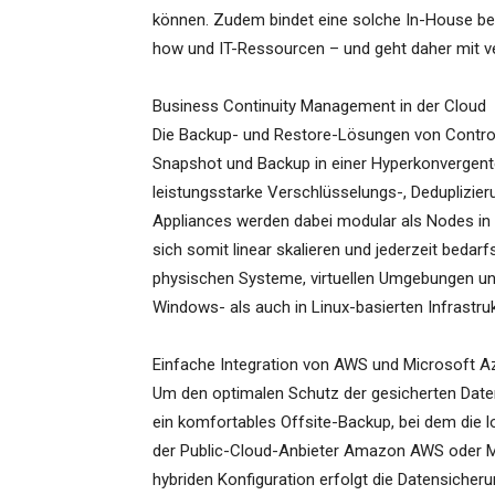
können. Zudem bindet eine solche In-House b
how und IT-Ressourcen – und geht daher mit ve
Business Continuity Management in der Cloud
Die Backup- und Restore-Lösungen von Controlw
Snapshot und Backup in einer Hyperkonvergent
leistungsstarke Verschlüsselungs-, Deduplizier
Appliances werden dabei modular als Nodes in d
sich somit linear skalieren und jederzeit beda
physischen Systeme, virtuellen Umgebungen un
Windows- als auch in Linux-basierten Infrastru
Einfache Integration von AWS und Microsoft A
Um den optimalen Schutz der gesicherten Daten
ein komfortables Offsite-Backup, bei dem die 
der Public-Cloud-Anbieter Amazon AWS oder Mi
hybriden Konfiguration erfolgt die Datensicher