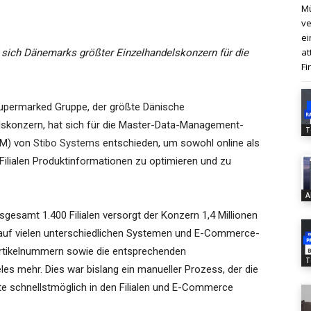
Mü
ve
ei
at
 sich Dänemarks größter Einzelhandelskonzern für die
Fi
upermarked Gruppe, der größte Dänische
lskonzern, hat sich für die Master-Data-Management-
T
M) von
Stibo Systems
entschieden, um sowohl online als
Filialen Produktinformationen zu optimieren und zu
A
nsgesamt 1.400 Filialen versorgt der Konzern 1,4 Millionen
 auf vielen unterschiedlichen Systemen und E-Commerce-
Artikelnummern sowie die entsprechenden
T
eles mehr. Dies war bislang ein manueller Prozess, der die
e schnellstmöglich in den Filialen und E-Commerce