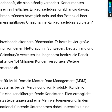
 Landschaft, die sich ständig verändert. Konsumenten
ein einheitliches Einkaufserlebnis, unabhängig davon,
A
ehmen müssen beweglich sein und das Potenzial ihrer
 ein nahtloses Omnichannel-Einkaufserlebnis zu bieten.“
inzelhandelskonzern Dänemarks. Er betreibt vier große
alling, von denen Netto auch in Schweden, Deutschland und
ainsbury“s vertreten ist. Insgesamt besitzt die Dansk
te, die 1,4 Millionen Kunden versorgen. Weitere
rmarked.dk.
eter für Multi-Domain Master Data Management (MDM)
Systems bei der Verbindung von Produkt-, Kunden-,
r eine kanalübergreifende Konsistenz. Dies ermöglicht
tzsteigerungen und eine Mehrwertgenerierung. In den
national führende Unternehmen dabei unterstützt, eine