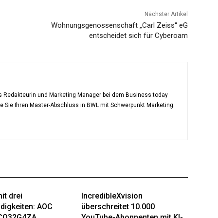
Nächster Artikel
Wohnungsgenossenschaft „Carl Zeiss“ eG
entscheidet sich für Cyberoam
als Redakteurin und Marketing Manager bei dem Business.today
te Sie Ihren Master-Abschluss in BWL mit Schwerpunkt Marketing.
it drei
IncredibleXvision
digkeiten: AOC
überschreitet 10.000
CQ32G4ZA
YouTube-Abonnenten mit KI-