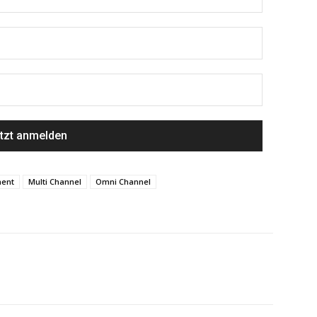
ment
Multi Channel
Omni Channel