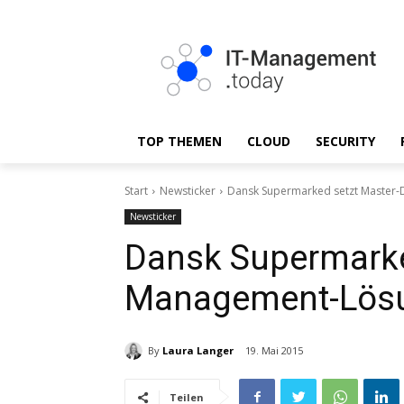
TOP THEMEN
CLOUD
SECURITY
Start
Newsticker
Dansk Supermarked setzt Master
Newsticker
Dansk Supermarke
Management-Lösu
By
Laura Langer
19. Mai 2015
Teilen