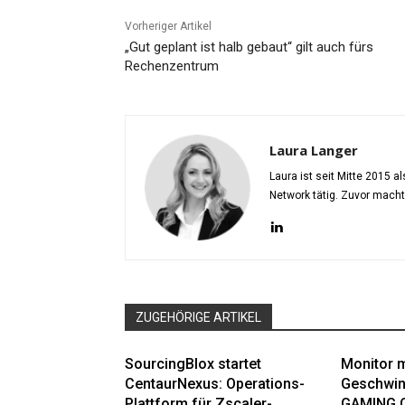
Vorheriger Artikel
„Gut geplant ist halb gebaut“ gilt auch fürs
Rechenzentrum
Laura Langer
Laura ist seit Mitte 2015 
Network tätig. Zuvor mach
ZUGEHÖRIGE ARTIKEL
SourcingBlox startet
Monitor m
CentaurNexus: Operations-
Geschwin
Plattform für Zscaler-
GAMING 