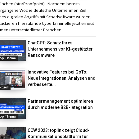
nchen (btn/Proofpoint) - Nachdem bereits
rgangene Woche deutsche Unternehmen Ziel
nes digitalen Angriffs mit Schadsoftware wurden,
tackieren hierzulande Cyberkriminelle jetzt erneut
rmen unterschiedlicher Branchen....
ChatGPT: Schutz Ihres
Unternehmens vor KI-gestützter
Ransomware
op Thema
Innovative Features bei GoTo:
Neue Integrationen, Analysen und
verbesserte...
ktuell
Partnermanagement optimieren
durch moderne B2B-Integration
op Thema
CCW 2023: toplink zeigt Cloud-
Kommunikationsplattform für