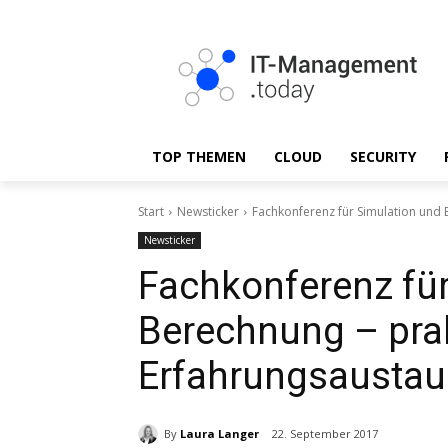
TOP THEMEN
CLOUD
SECURITY
Start
Newsticker
Fachkonferenz für Simulation und 
Newsticker
Fachkonferenz für
Berechnung – pra
Erfahrungsaustau
By
Laura Langer
22. September 2017