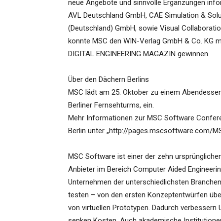
neue Angebote und sinnvolle Ergänzungen info
AVL Deutschland GmbH, CAE Simulation & Solu
(Deutschland) GmbH, sowie Visual Collaboratio
konnte MSC den WIN-Verlag GmbH & Co. KG m
DIGITAL ENGINEERING MAGAZIN gewinnen.
Über den Dächern Berlins
MSC lädt am 25. Oktober zu einem Abendessen
Berliner Fernsehturms, ein.
Mehr Informationen zur MSC Software Confere
Berlin unter „http://pages.mscsoftware.com
MSC Software ist einer der zehn ursprüngliche
Anbieter im Bereich Computer Aided Engineering
Unternehmen der unterschiedlichsten Branchen, 
testen – von den ersten Konzeptentwürfen über 
von virtuellen Prototypen. Dadurch verbessern 
senken Kosten. Auch akademische Institutione