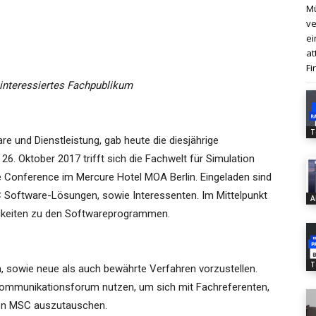
Mü
ve
ei
at
Fi
nteressiertes Fachpublikum
T
 und Dienstleistung, gab heute die diesjährige
. Oktober 2017 trifft sich die Fachwelt für Simulation
 Conference im Mercure Hotel MOA Berlin. Eingeladen sind
C Software-Lösungen, sowie Interessenten. Im Mittelpunkt
A
gkeiten zu den Softwareprogrammen.
T
h, sowie neue als auch bewährte Verfahren vorzustellen.
Kommunikationsforum nutzen, um sich mit Fachreferenten,
von MSC auszutauschen.